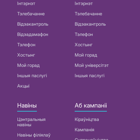
Інтэрнэт
Інтэрнэт
Тэлебачанне
Тэлебачанне
Відэакантроль
Відэакантроль
Відэадамафон
Тэлефон
Тэлефон
Хостынг
Хостынг
Мой горад
Мой горад
Мой універсітэт
Іншыя паслугі
Іншыя паслугі
Акцыі
Навіны
Аб кампаніі
Цэнтральныя
Кіраўніцтва
навіны
Кампанія
Навіны філіялаў
Супрацоўніцтва