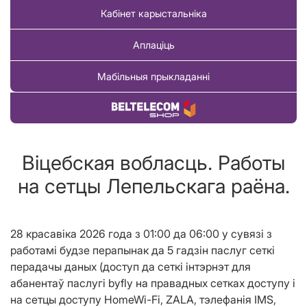
Кабінет карыстальніка
Аплаціць
Мабільныя прыкладанні
Купіць тавар
Віцебская вобласць. Работы
на сетцы Лепельскага раёна.
28 красавіка 2026 года з 01:00 да 06:00 у сувязі з
работамi будзе перапынак да 5 гадзін паслуг сеткі
перадачы даных (доступ да сеткі інтэрнэт для
абанентаў паслугі byfly на правадных сетках доступу і
на сетцы доступу HomeWi-Fi, ZALA, тэлефанія IMS,