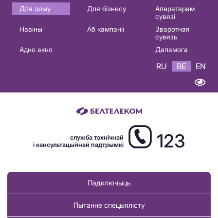
Основная
Для дому
Для бізнесу
Аператарам
сувязі
навигация
Навіны
Аб кампаніі
Зваротная
BE
сувязь
Адно акно
Дапамога
RU
BE
EN
123
служба тэхнічнай
і кансультацыйнай падтрымкі
Падключыць
Пытанне спецыялісту