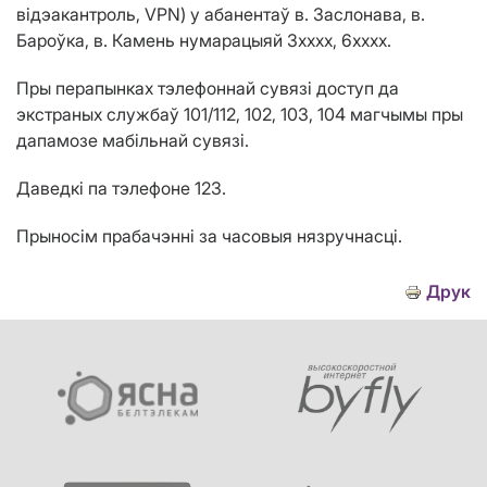
відэакантроль, VPN) у абанентаў в. Заслонава, в.
Бароўка, в. Камень нумарацыяй 3хххх, 6хххх.
Пры перапынках тэлефоннай сувязі доступ да
экстраных службаў 101/112, 102, 103, 104 магчымы пры
дапамозе мабільнай сувязі.
Даведкі па тэлефоне 123.
Прыносім прабачэнні за часовыя нязручнасці.
Друк