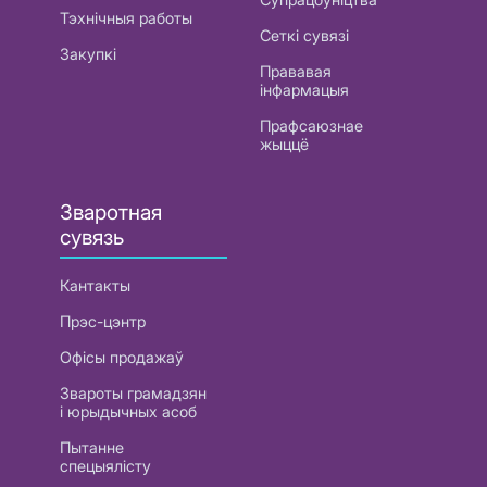
Тэхнічныя работы
Сеткі сувязі
Закупкі
Прававая
інфармацыя
Прафсаюзнае
жыццё
Зваротная
сувязь
Кантакты
Прэс-цэнтр
Офісы продажаў
Звароты грамадзян
і юрыдычных асоб
Пытанне
спецыялісту