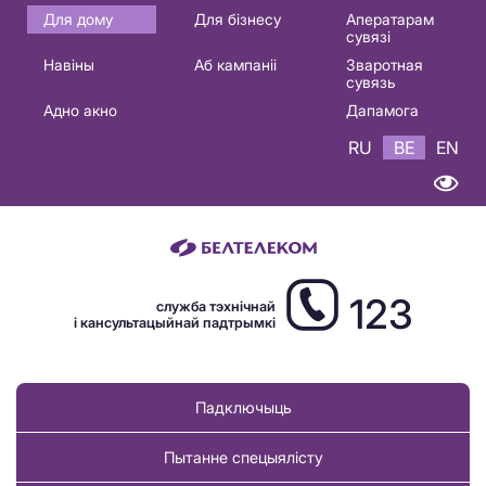
Основная
Для дому
Для бізнесу
Аператарам
сувязі
навигация
Навіны
Аб кампаніі
Зваротная
BE
сувязь
Адно акно
Дапамога
RU
BE
EN
123
служба тэхнічнай
і кансультацыйнай падтрымкі
Падключыць
Пытанне спецыялісту