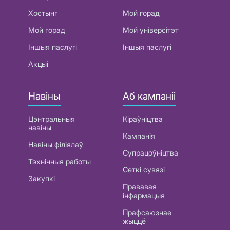
Хостынг
Мой горад
Мой горад
Мой універсітэт
Іншыя паслугі
Іншыя паслугі
Акцыі
Навіны
Аб кампаніі
Цэнтральныя
Кіраўніцтва
навіны
Кампанія
Навіны філіялаў
Супрацоўніцтва
Тэхнічныя работы
Сеткі сувязі
Закупкі
Прававая
інфармацыя
Прафсаюзнае
жыццё