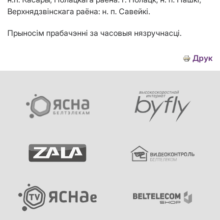
Верхнядзвінскага раёна: н. п. Савейкі.
Прыносім прабачэнні за часовыя нязручнасці.
Друк