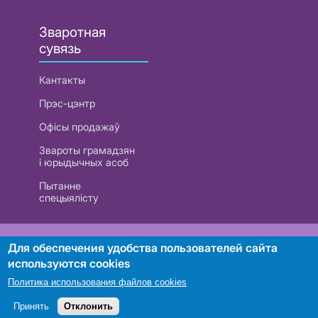
Зваротная
сувязь
Кантакты
Прэс-цэнтр
Офісы продажаў
Звароты грамадзян
і юрыдычных асоб
Пытанне
спецыялісту
РУП «Белтэлекам». УНП 101007741
Для обеспечения удобства пользователей сайта
используются cookies
Политика использования файлов cookies
Пошук
Принять
Отклонить