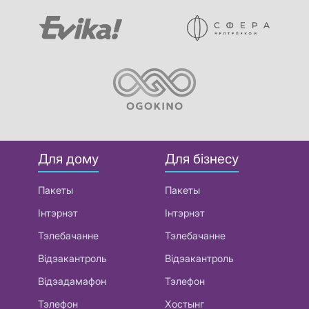
Для дому
Для бізнесу
Пакеты
Пакеты
Інтэрнэт
Інтэрнэт
Тэлебачанне
Тэлебачанне
Відэакантроль
Відэакантроль
Відэадамафон
Тэлефон
Тэлефон
Хостынг