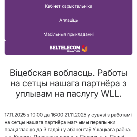
Кабінет карыстальніка
Аплаціць
Мабільныя прыкладанні
Купіць тавар
Віцебская вобласць. Работы
на сетцы нашага партнёра з
уплывам на паслугу WLL.
17.11.2025 з 10:00 да 16:00 21.11.2025 у сувязі з работамi
на сетцы нашага партнёра магчымы перапынки
працягласцю да 3 гадзін у абанентаў Ушацкага раёна:
н.п. Касары, Полацкага раёна: г. Полацк, н. п. Пашкі,