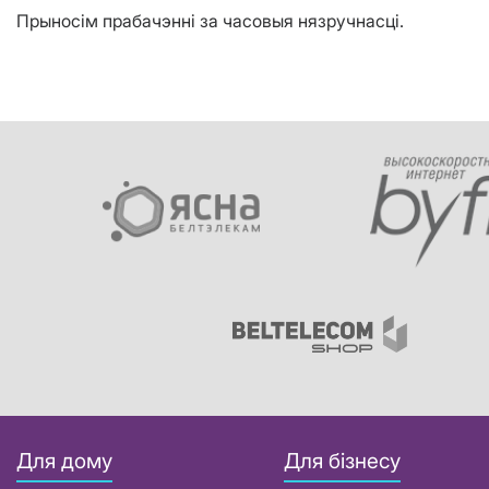
Прыносім прабачэнні за часовыя нязручнас
ці.
Для дому
Для бізнесу