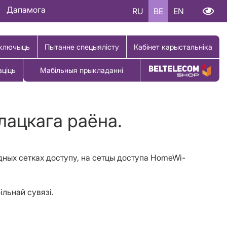
Дапамога
RU
BE
EN
ключыць
Пытанне спецыялісту
Кабінет карыстальніка
аціць
Мабільныя прыкладанні
Купіць тавар
лацкага раёна.
адных сетках доступу, на сетцы доступа HomeWi-
ільнай сувязі.