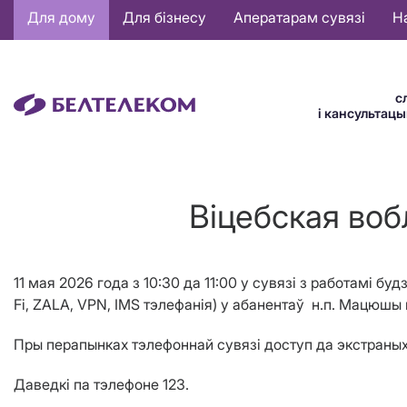
Основная
Для дому
Для бізнесу
Аператарам сувязі
Н
навигация
BE
с
і кансультац
Віцебская воб
11 мая
202
6
года з
10
:30 да
11
:00
у сувязі з работамі бу
Fi,
ZALA
, VPN, IMS тэлефанiя) у абанентаў
н.п.
Мацюшы
Пры перапынках тэлефоннай сувязі доступ да экстраных 
Даведкі па тэлефоне 123.