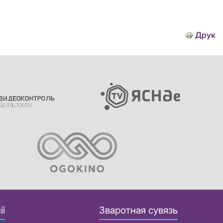
Друк
іі
Зваротная сувязь