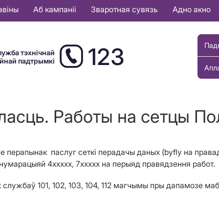
авіны
Аб кампаніі
Зваротная сувязь
Адно акно
Пад
123
лужба тэхнічнай
ыйнай падтрымкі
Апл
ласць. Работы на сетцы По
дзе перапынак паслуг сеткі перадачы даных (byfly на прав
нумарацыяй
4ххххх, 7ххххх на перыяд правядзення работ.
службаў 101, 102, 103, 104, 112 магчымы пры дапамозе маб