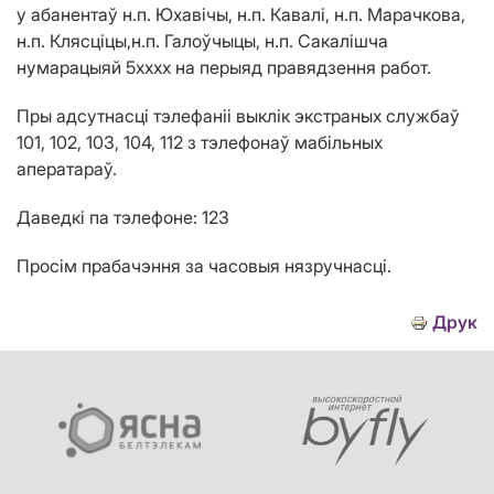
у абанентаў
н.п. Юх
авічы
, н.п. К
а
вал
і
, н.п. М
а
р
а
чков
а
,
н.п. Кляс
ці
цы,
н.п.
Галоўчыцы
, н.п. С
акалішча
нумарацыяй 5хххх на перыяд правядзення работ.
Пры адсутнасці тэлефаніі выклік экстраных службаў
101, 102, 103, 104, 112 з тэлефонаў мабільных
аператараў.
Даведкі па тэлефоне: 123
Просім прабачэння за часовыя нязручнасці.
Друк