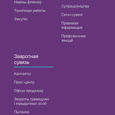
Навіны філіялаў
Супрацоўніцтва
Тэхнічныя работы
Сеткі сувязі
Закупкі
Прававая
інфармацыя
Прафсаюзнае
жыццё
Зваротная
сувязь
Кантакты
Прэс-цэнтр
Офісы продажаў
Звароты грамадзян
і юрыдычных асоб
Пытанне