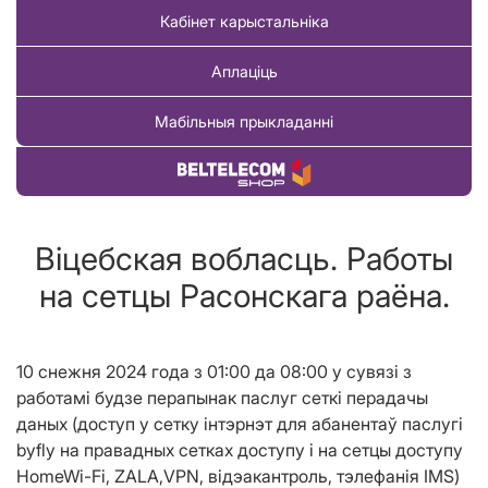
Кабінет карыстальніка
Аплаціць
Мабільныя прыкладанні
Купіць тавар
Віцебская вобласць. Работы
на сетцы Расонскага раёна.
10
снежня
2024 года з 0
1:00 да 08:00 у сувязі з
работамі будзе перапынак паслуг
сеткі перадачы
даных (доступ у сетку інтэрнэт для абанентаў паслугі
byfly
на правадных сетках доступу і на сетцы доступу
HomeWi
-
Fi
,
ZALA
,
VPN
, відэакантроль, тэлефанія
IMS
)