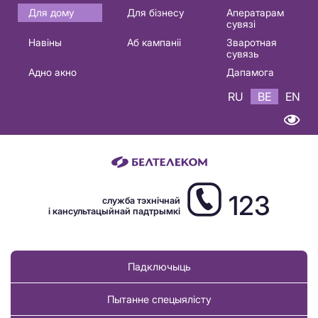
Основная
Для дому
Для бізнесу
Аператарам
сувязі
навигация
Навіны
Аб кампаніі
Зваротная
BE
сувязь
Адно акно
Дапамога
RU
BE
EN
123
служба тэхнічнай
і кансультацыйнай падтрымкі
Падключыць
Пытанне спецыялісту