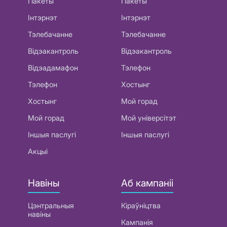
Пакеты
Пакеты
Інтэрнэт
Інтэрнэт
Тэлебачанне
Тэлебачанне
Відэакантроль
Відэакантроль
Відэадамафон
Тэлефон
Тэлефон
Хостынг
Хостынг
Мой горад
Мой горад
Мой універсітэт
Іншыя паслугі
Іншыя паслугі
Акцыі
Навіны
Аб кампаніі
Цэнтральныя
Кіраўніцтва
навіны
Кампанія