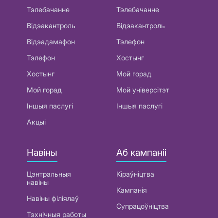
Тэлебачанне
Тэлебачанне
Відэакантроль
Відэакантроль
Відэадамафон
Тэлефон
Тэлефон
Хостынг
Хостынг
Мой горад
Мой горад
Мой універсітэт
Іншыя паслугі
Іншыя паслугі
Акцыі
Навіны
Аб кампаніі
Цэнтральныя
Кіраўніцтва
навіны
Кампанія
Навіны філіялаў
Супрацоўніцтва
Тэхнічныя работы