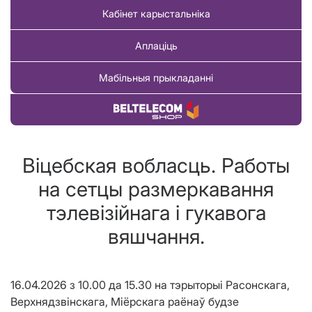
Кабінет карыстальніка
Аплаціць
Мабільныя прыкладанні
Купіць тавар
Віцебская вобласць. Работы
на сетцы размеркавання
тэлевізійнага і гукавога
вяшчання.
16.04.2026 з 10.00 да 15.30 на тэрыторыі Расонскага,
Верхнядзвінскага, Міёрскага раёнаў будзе