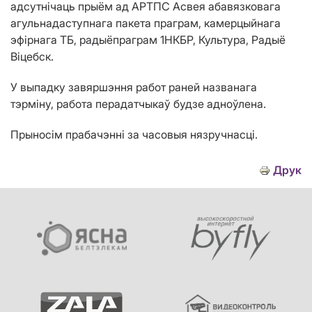
адсутнічаць прыём ад АРТПС Асвея абавязковага
агульнадаступнага пакета праграм, камерцыйнага
эфірнага ТБ, радыёпраграм 1НКБР, Культура, Радыё
Віцебск.
У выпадку завяршэння работ раней названага
тэрміну, работа перадатчыкаў будзе адноўлена.
Прыносім прабачэнні за часовыя нязручнасці.
Друк