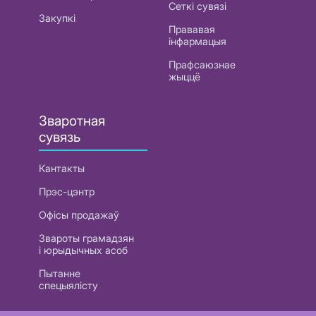
Сеткі сувязі
Закупкі
Прававая
інфармацыя
Прафсаюзнае
жыццё
Зваротная
сувязь
Кантакты
Прэс-цэнтр
Офісы продажаў
Звароты грамадзян
і юрыдычных асоб
Пытанне
спецыялісту