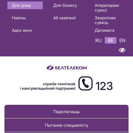
Основная
Для дому
Для бізнесу
Аператарам
сувязі
навигация
Навіны
Аб кампаніі
Зваротная
BE
сувязь
Адно акно
Дапамога
RU
BE
EN
123
служба тэхнічнай
і кансультацыйнай падтрымкі
Падключыць
Пытанне спецыялісту