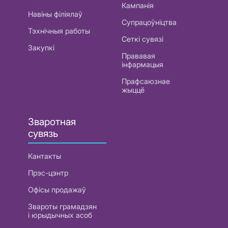
Кампанія
Навіны філіялаў
Супрацоўніцтва
Тэхнічныя работы
Сеткі сувязі
Закупкі
Прававая
інфармацыя
Прафсаюзнае
жыццё
Зваротная
сувязь
Кантакты
Прэс-цэнтр
Офісы продажаў
Звароты грамадзян
і юрыдычных асоб