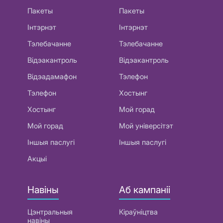
Пакеты
Пакеты
Інтэрнэт
Інтэрнэт
Тэлебачанне
Тэлебачанне
Відэакантроль
Відэакантроль
Відэадамафон
Тэлефон
Тэлефон
Хостынг
Хостынг
Мой горад
Мой горад
Мой універсітэт
Іншыя паслугі
Іншыя паслугі
Акцыі
Навіны
Аб кампаніі
Цэнтральныя
Кіраўніцтва
навіны