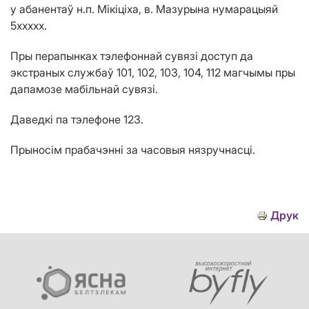
у абанентаў н.п. Мікіціха, в. Мазурына нумарацыяй
5ххххх.
Пры перапынках тэлефоннай сувязі доступ да
экстраных службаў 101, 102, 103, 104, 112 магчымы пры
дапамозе мабільнай сувязі.
Даведкі па тэлефоне 123.
Прыносім прабачэнні за часовыя нязручнасці.
Друк