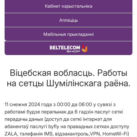
Кабінет карыстальніка
Аплаціць
Мабільныя прыкладанні
Купіць тавар
Віцебская вобласць. Работы
на сетцы Шумілінскага раёна.
11 снежня 2024 года з 00:00 да 06:00 у сувязі з
работамi будзе перапынак да 6 гадзін паслуг сеткі
перадачы даных (доступ да сеткі інтэрнэт для
абанентаў паслугі byfly на правадных сетках доступу
ZALA, тэлефанія IMS, відэакантроль,VPN, HomeWi-Fi)