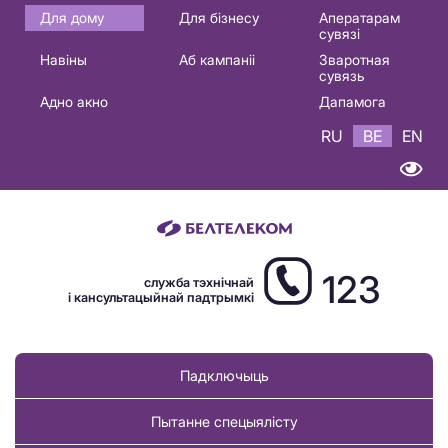
Основная
Для дому
Для бізнесу
Аператарам
сувязі
навигация
Навіны
Аб кампаніі
Зваротная
BE
сувязь
Адно акно
Дапамога
RU
BE
EN
123
служба тэхнічнай
і кансультацыйнай падтрымкі
Падключыць
Пытанне спецыялісту