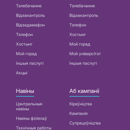
Тэлебачанне
Тэлебачанне
Відэакантроль
Відэакантроль
Відэадамафон
Тэлефон
Тэлефон
Хостынг
Хостынг
Мой горад
Мой горад
Мой універсітэт
Іншыя паслугі
Іншыя паслугі
Акцыі
Навіны
Аб кампаніі
Цэнтральныя
Кіраўніцтва
навіны
Кампанія
Навіны філіялаў
Супрацоўніцтва
Тэхнічныя работы