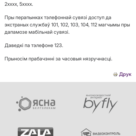
2хххх, 5хххх
.
Пры перапынках тэлефоннай сувязі доступ да
экстраных службаў 101, 102, 103, 104, 112 магчымы пры
дапамозе мабільнай сувязі.
Даведкі па тэлефоне 123.
Прыносім прабачэнні за часовыя нязручнасці.
Друк