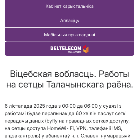
Кабінет карыстальніка
Аплаціць
Мабільныя прыкладанні
Купіць тавар
Віцебская вобласць. Работы
на сетцы Талачынскага раёна.
6
лістапада
2025 года з
0
0:00 да
06
:00 у сувязі з
работамі будзе перапынак
да 60 хвілін
паслуг сеткі
перадачы даных (byfly на правадных сетках доступу,
на сетцы доступа HomeWi- Fi, VPN, тэлефанii IMS,
відэакантроль) у абанентаў н.п.
Славені
нумарацыяй