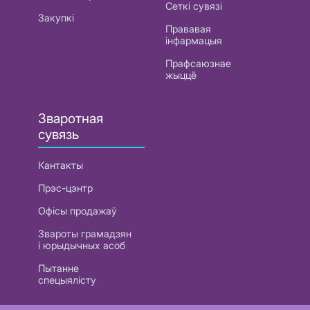
Сеткі сувязі
Закупкі
Прававая
інфармацыя
Прафсаюзнае
жыццё
Зваротная
сувязь
Кантакты
Прэс-цэнтр
Офісы продажаў
Звароты грамадзян
і юрыдычных асоб
Пытанне
спецыялісту