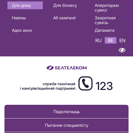
Основная
Для дому
Для бізнесу
Аператарам
сувязі
навигация
Навіны
Аб кампаніі
Зваротная
BE
сувязь
Адно акно
Дапамога
RU
BE
EN
123
служба тэхнічнай
і кансультацыйнай падтрымкі
Падключыць
Пытанне спецыялісту