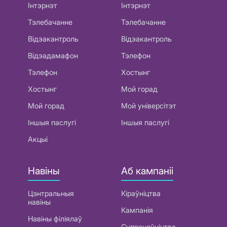
Інтэрнэт
Інтэрнэт
Тэлебачанне
Тэлебачанне
Відэакантроль
Відэакантроль
Відэадамафон
Тэлефон
Тэлефон
Хостынг
Хостынг
Мой горад
Мой горад
Мой універсітэт
Іншыя паслугі
Іншыя паслугі
Акцыі
Навіны
Аб кампаніі
Цэнтральныя
Кіраўніцтва
навіны
Кампанія
Навіны філіялаў
Супрацоўніцтва