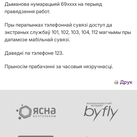
Дыманова нумарацыяй 69хххх на перыяд
правядзення работ.
Пры перапынках тэлефоннай сувязі доступ да
экстраных службаў 101, 102, 103, 104, 112 магчымы пры
дапамозе мабільнай сувязі.
Даведкі па тэлефоне 123.
Прыносім прабачэнні за часовыя нязручнасці.
Друк