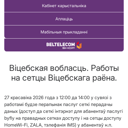
Кабінет карыстальніка
Аплаціць
Мабільныя прыкладанні
Купіць тавар
Віцебская вобласць. Работы
на сетцы Вiцебскага раёна.
27 красавiка 2026 года з 12:00 да 14:00 у сувязі з
работамі будзе перапынак паслуг сеткі перадачы
даных (доступ да сеткі інтэрнэт для абанентаў паслугі
byfly на правадных сетках доступу і на сетцы доступу
HomeWi-Fi, ZALA, тэлефанiя IMS) у абанентаў н.п.