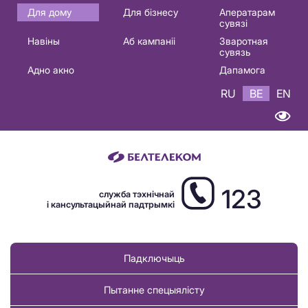
Основная
Для дому
Для бізнесу
Аператарам
сувязі
навигация
Навіны
Аб кампаніі
Зваротная
BE
сувязь
Адно акно
Дапамога
RU
BE
EN
123
служба тэхнічнай
і кансультацыйнай падтрымкі
Падключыць
Пытанне спецыялісту