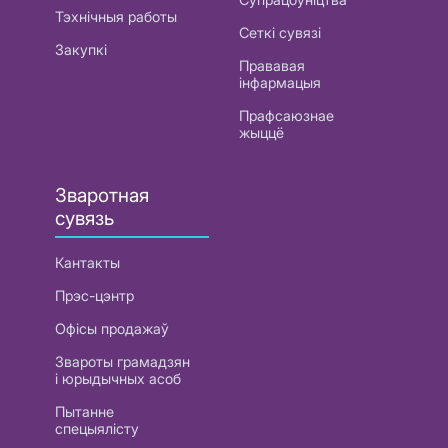
Тэхнічныя работы
Сеткі сувязі
Закупкі
Прававая
інфармацыя
Прафсаюзнае
жыццё
Зваротная
сувязь
Кантакты
Прэс-цэнтр
Офісы продажаў
Звароты грамадзян
і юрыдычных асоб
Пытанне
спецыялісту