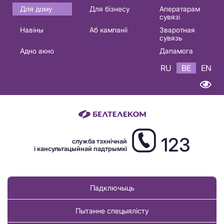
Основная
Для дому
Для бізнесу
Аператарам
сувязі
навигация
Навіны
Аб кампаніі
Зваротная
BE
сувязь
Адно акно
Дапамога
RU
BE
EN
123
служба тэхнічнай
і кансультацыйнай падтрымкі
Падключыць
Пытанне спецыялісту