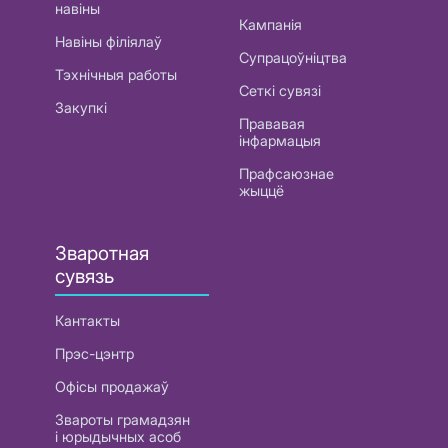
навіны
Кампанія
Навіны філіялаў
Супрацоўніцтва
Тэхнічныя работы
Сеткі сувязі
Закупкі
Прававая
інфармацыя
Прафсаюзнае
жыццё
Зваротная
сувязь
Кантакты
Прэс-цэнтр
Офісы продажаў
Звароты грамадзян
і юрыдычных асоб