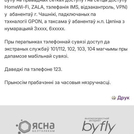
HomeWi-Fi, ZALA, тэлефанія IMS, відэакантроль, VPN)
у абанентаў г. Чашнікі,
падключаных па
тэхналогіі
GPON
, а
таксама ў абанентаў н.п.
Цяпіна з
нумарацыяй 3хххх, 6ххххх.
Пры перапынках тэлефоннай сувязі доступ да
экстраных службаў 101
/112
, 102, 103, 104 магчымы пры
дапамозе мабільнай сувязі.
Даведкі па тэлефоне 123.
Прыносім прабачэнні за часовыя нязручнасці.
Друк