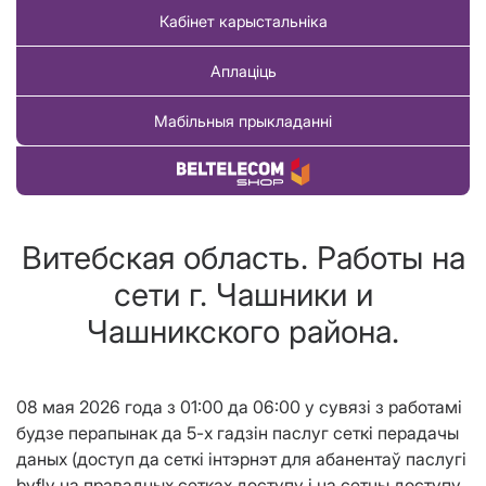
Кабінет карыстальніка
Аплаціць
Мабільныя прыкладанні
Купіць тавар
Витебская область. Работы на
сети г. Чашники и
Чашникского района.
08 мая 2026 года з 01:00 да 06:00 у сувязі з работамi
будзе перапынак да 5-х гадзін паслуг сеткі перадачы
даных (доступ да сеткі інтэрнэт для абанентаў паслугі
byfly на правадных сетках доступу і на сетцы доступу