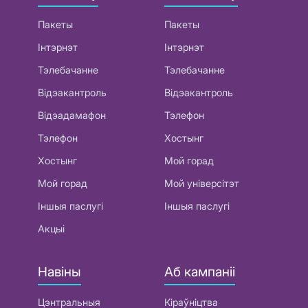
Пакеты
Пакеты
Інтэрнэт
Інтэрнэт
Тэлебачанне
Тэлебачанне
Відэакантроль
Відэакантроль
Відэадамафон
Тэлефон
Тэлефон
Хостынг
Хостынг
Мой горад
Мой горад
Мой універсітэт
Іншыя паслугі
Іншыя паслугі
Акцыі
Навіны
Аб кампаніі
Цэнтральныя
Кіраўніцтва