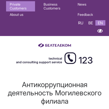
Основная
Private
Business
News
Customers
Customers
навигация
About us
Feedback
EN
RU
BE
EN
123
technical
and consulting support service
Антикоррупционная
деятельность Могилевского
филиала