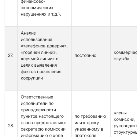
финансово-
экономических
нарушениях и т.д.).
Анализ
использования
«телефонов доверия»,
«горячей линии»,
коммерче
27.
постоянно
«прямой линии» в
служба
целях выявления
фактов проявления
коррупции
Ответственные
исполнители по
принадлежности
члены
пунктов настоящего
по требованию
комиссии,
плана предоставляют
или к сроку
28.
руководит
секретарю комиссии
указанному в
структурн
информацию о ходе
протоколе