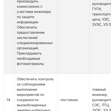
производить
руководит
комиссионно с
ГУГИ,
участием инженера
транспортн
по защите
цеха, УЭС,
информации.
ЗУЭС, УЭ 
Обеспечить
предоставление
заключений
специализированных
организаций.
Прикладывать
необходимые
фотоматериалы
Обеспечить контроль
за соблюдением
выполнения
главный
мероприятий по
инженер,
14.
сохранности
постоянно
руководит
высвобожденных
СЭС, ЛТЦ,
линейно-кабельных
ЗУЭС, УЭ 