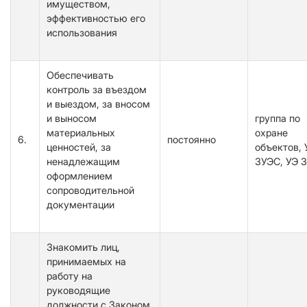
имуществом,
эффективностью его
использования
Обеспечивать
контроль за въездом
и выездом, за вносом
и выносом
группа по
материальных
охране
6.
постоянно
ценностей, за
объектов, 
ненадлежащим
ЗУЭС, УЭ 
оформлением
сопроводительной
документации
Знакомить лиц,
принимаемых на
работу на
руководящие
должности с Законом