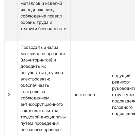
металлов и изделий
их содержащих,
соблюдение правил
охраны труда и
техники безопасности
Проводить анализ
материалов проверок
(мониторингов) и
доводить их
результаты до узлов
ведущий
электросвязи;
ревизор;
обеспечивать
руководит
контроль за
2.
постоянно
структурн
соблюдением
подраздел
антикоррупционного
головного
законодательства,
подраздел
трудовой дисциплины
путем проведения
внезапных проверок