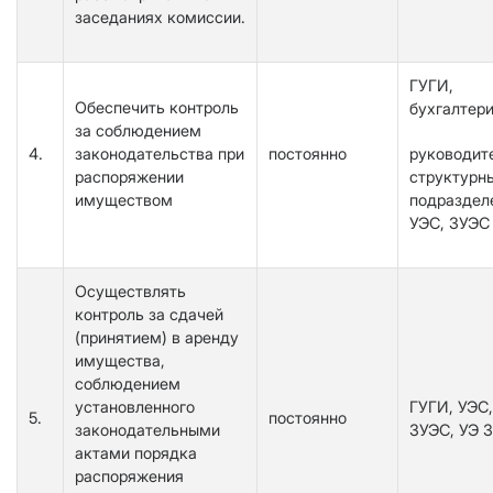
заседаниях комиссии.
ГУГИ,
Обеспечить контроль
бухгалтери
за соблюдением
4.
законодательства при
постоянно
руководит
распоряжении
структурн
имуществом
подраздел
УЭС, ЗУЭС
Осуществлять
контроль за сдачей
(принятием) в аренду
имущества,
соблюдением
установленного
ГУГИ, УЭС,
5.
постоянно
законодательными
ЗУЭС, УЭ 
актами порядка
распоряжения