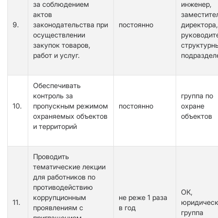
за соблюдением
инженер,
актов
заместите
9.
законодательства при
постоянно
директора,
осуществлении
руководит
закупок товаров,
структурн
работ и услуг.
подраздел
Обеспечивать
контроль за
группа по
10.
пропускным режимом
постоянно
охране
охраняемых объектов
объектов
и территорий
Проводить
тематические лекции
для работников по
противодействию
ОК,
коррупционным
не реже 1 раза
11.
юридичес
проявлениям с
в год
группа
приглашением