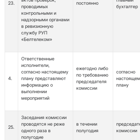
23.
постоянно
проводимых
бухгалтер
контрольными и
надзорными органами
в ревизионную
службу РУП
«Белтелеком»
Ответственные
исполнители,
ежегодно либо
согласно настоящему
согласно
по требованию
4.
плану представляют
настояще
председателя
информацию о
плану
комиссии
выполнении
мероприятий
Заседания комиссии
проводятся не реже
в течении
председат
25.
одного раза в
полугодия
комиссии
полугодие