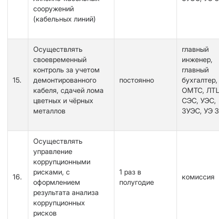
сооружений
(кабельных линий)
Осуществлять
главный
своевременный
инженер,
контроль за учетом
главный
15.
демонтированного
постоянно
бухгалтер,
кабеля, сдачей лома
ОМТС, ЛТЦ
цветных и чёрных
СЭС, УЭС,
металлов
ЗУЭС, УЭ 
Осуществлять
управление
коррупционными
рисками, с
1 раз в
16.
комиссия
оформлением
полугодие
результата анализа
коррупционных
рисков