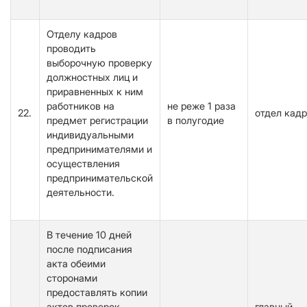
Отделу кадров
проводить
выборочную проверку
должностных лиц и
приравненных к ним
работников на
не реже 1 раза
22.
отдел кад
предмет регистрации
в полугодие
индивидуальными
предпринимателями и
осуществления
предпринимательской
деятельности.
В течение 10 дней
после подписания
акта обеими
сторонами
предоставлять копии
актов проверок,
главный