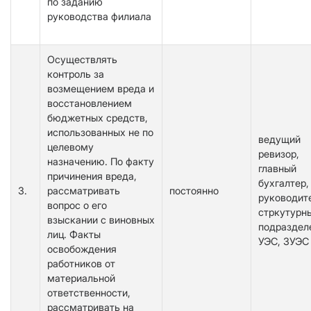
по заданию
руководства филиала
Осуществлять
контроль за
возмещением вреда и
восстановлением
бюджетных средств,
использованных не по
ведущий
целевому
ревизор,
назначению. По факту
главный
причинения вреда,
бухгалтер,
3.
рассматривать
постоянно
руководит
вопрос о его
стркутурн
взыскании с виновных
подраздел
лиц. Факты
УЭС, ЗУЭС
освобождения
работников от
материальной
ответственности,
рассматривать на