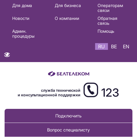
Основная
Для дома
Для бизнеса
Операторам
связи
навигация
Новости
О компании
Обратная
RU
связь
Админ.
Помощь
процедуры
RU
BE
EN
123
служба технической
и консультационной поддержки
Подключить
Вопрос специалисту