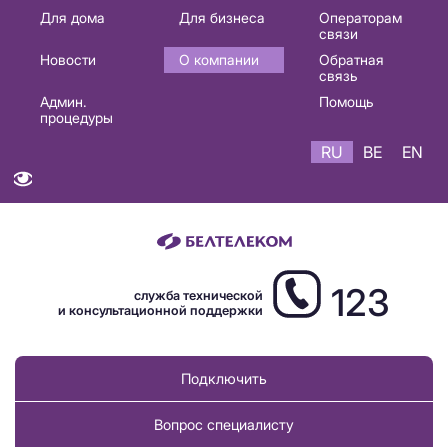
Основная
Для дома
Для бизнеса
Операторам
связи
навигация
Новости
О компании
Обратная
RU
связь
Админ.
Помощь
процедуры
RU
BE
EN
123
служба технической
и консультационной поддержки
Подключить
Вопрос специалисту