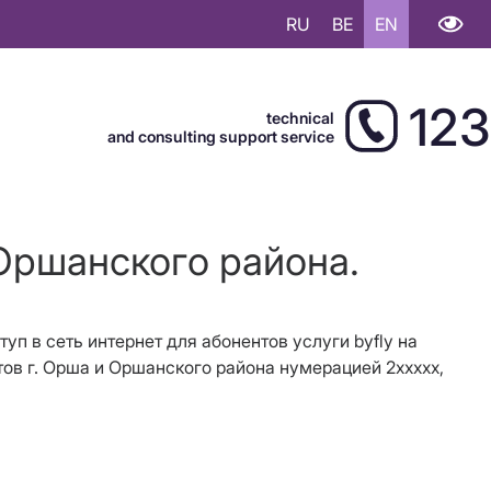
RU
BE
EN
123
technical
and consulting support service
 Оршанского района.
туп в сеть интернет для абонентов услуги byfly на
нтов г. Орша и Оршанского района
нумерацией
2ххххх,