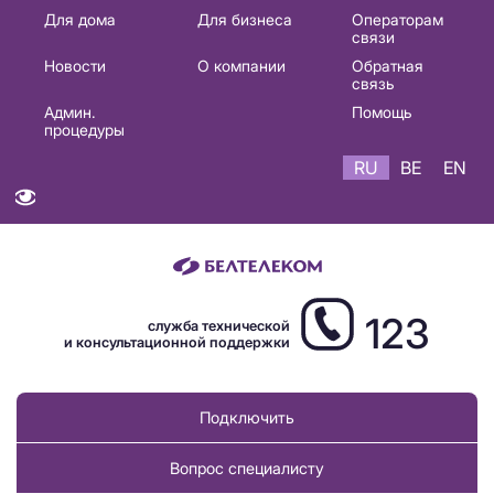
Основная
Для дома
Для бизнеса
Операторам
связи
навигация
Новости
О компании
Обратная
RU
связь
Админ.
Помощь
процедуры
RU
BE
EN
123
служба технической
и консультационной поддержки
Подключить
Вопрос специалисту