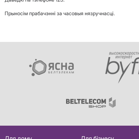
Прыносім прабачэнні за часовыя нязручнасці.
Для дому
Для бізнесу