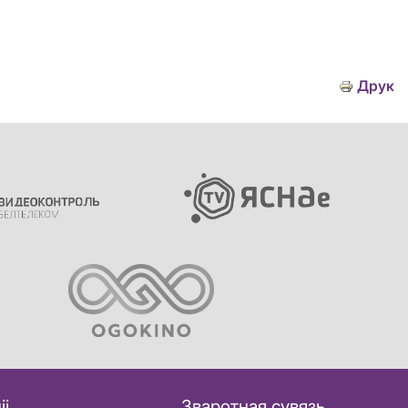
Друк
іі
Зваротная сувязь