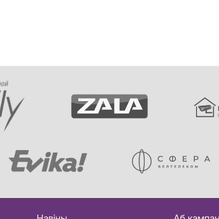
Навіны
Аб кампан