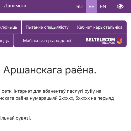
Дапамога
RU
BE
EN
ключыць
Пытанне спецыялісту
Кабінет карыстальніка
аціць
Мабільныя прыкладанні
Купіць тавар
і Аршанскага раёна.
 сеткі інтэрнэт для абанентаў паслугі
byfly
на
анскага раёна
нумарацыяй
2ххххх, 5ххххх на перыяд
ільнай сувязі.