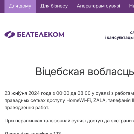
Основная
Для дому
Для бізнесу
Аператарам сувязі
Н
навигация
BE
с
і кансультац
Віцебская вобласць
23 жніўня 2024 года з 00:00 да 08:00 у сувязі з работам
правадных сетках доступу
HomeWi
-
Fi
,
ZALA
, тэлефанія
правядзення работ.
Пры перапынках тэлефоннай сувязі доступ да экстраных 
Даведкі па тэлефоне 123.