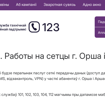
авіны
Аб кампаніі
Зваротная сувязь
Адно акно
Пад
123
лужба тэхнічнай
ыйнай падтрымкі
Апл
. Работы на сетцы г. Орша 
i
будзе перапынак паслуг сеткі перадачы даных
(доступ да
IMS
, відэакантроль,
VPN
) у часткі абанентаў г. Орша і Арш
службаў 101, 102, 103, 104, 112 магчымы пры дапамозе маб