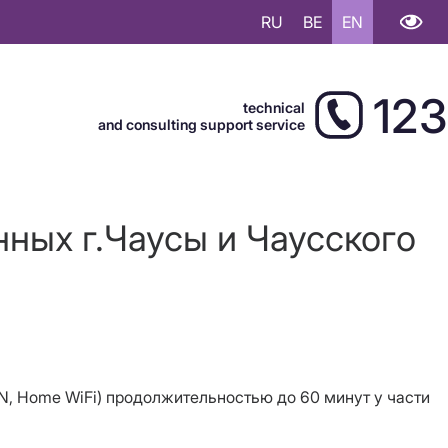
RU
BE
EN
123
technical
and consulting support service
нных г.Чаусы и Чаусского
VPN, Home WiFi) продолжительностью до 60 минут у части