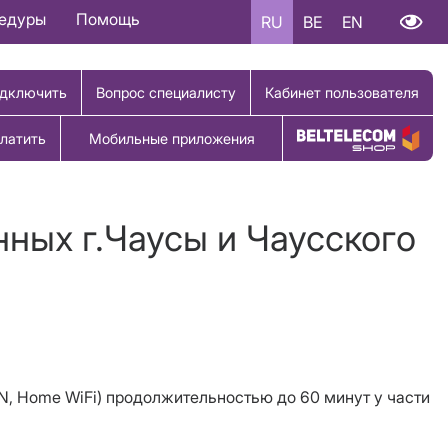
цедуры
Помощь
RU
BE
EN
дключить
Вопрос специалисту
Кабинет пользователя
латить
Мобильные приложения
Купить товар
нных г.Чаусы и Чаусского
VPN, Home WiFi) продолжительностью до 60 минут у части