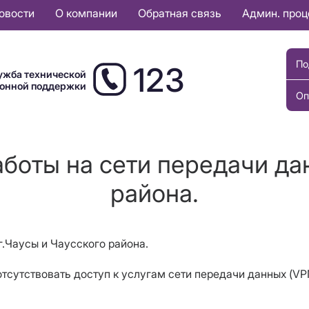
овости
О компании
Обратная связь
Админ. про
По
123
ужба технической
ионной поддержки
Оп
боты на сети передачи да
района.
г.Чаусы и Чаусского района.
ет отсутствовать доступ к услугам сети передачи данных (