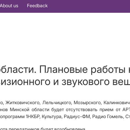
About us
Feedback
области. Плановые работы 
изионного и звукового ве
о, Житковичского, Лельчицкого, Мозырского, Калинковичс
онов Минской области будет отсутствовать прием от А
опрограмм 1НКБР, Культура, Радиус-ФМ, Радио Гомель, С
бота передатчиков будет возобновлена.