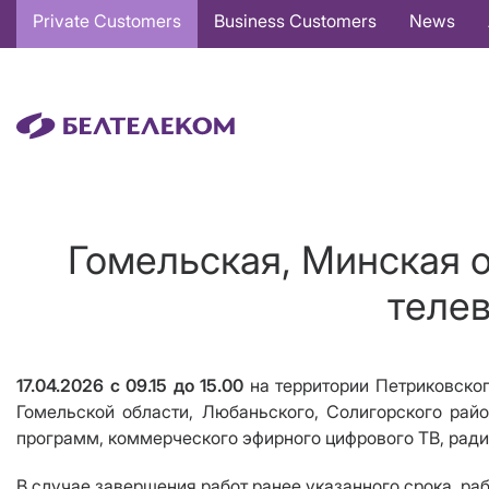
Основная
Private Customers
Business Customers
News
навигация
EN
Гомельская, Минская 
телев
17.04.2026 с 09.15 до 15.00
на территории Петриковског
Гомельской области, Любаньского, Солигорского рай
программ, коммерческого эфирного цифрового ТВ, ради
В случае завершения работ ранее указанного срока, ра