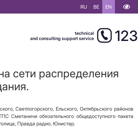
RU
BE
EN
123
technical
and consulting support service
на сети распределения
щания.
кого, Светлогорского, Ельского, Октябрьского районов
РТПС Сметаничи обязательного общедоступного пакета
толица
,
Правда радио, Юнистар.