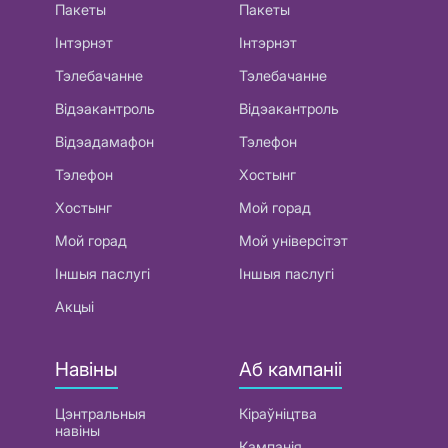
Пакеты
Пакеты
Інтэрнэт
Інтэрнэт
Тэлебачанне
Тэлебачанне
Відэакантроль
Відэакантроль
Відэадамафон
Тэлефон
Тэлефон
Хостынг
Хостынг
Мой горад
Мой горад
Мой універсітэт
Іншыя паслугі
Іншыя паслугі
Акцыі
Навіны
Аб кампаніі
Цэнтральныя
Кіраўніцтва
навіны
Кампанія