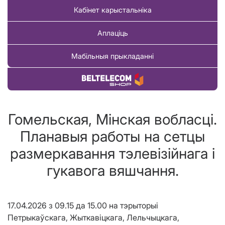
Кабінет карыстальніка
Аплаціць
Мабільныя прыкладанні
Купіць тавар
Гомельская, Мінская вобласцi.
Планавыя работы на сетцы
размеркавання тэлевізійнага і
гукавога вяшчання.
17.04.2026 з 09.15 да 15.00 на тэрыторыі
Петрыкаўскага, Жыткавіцкага, Лельчыцкага,