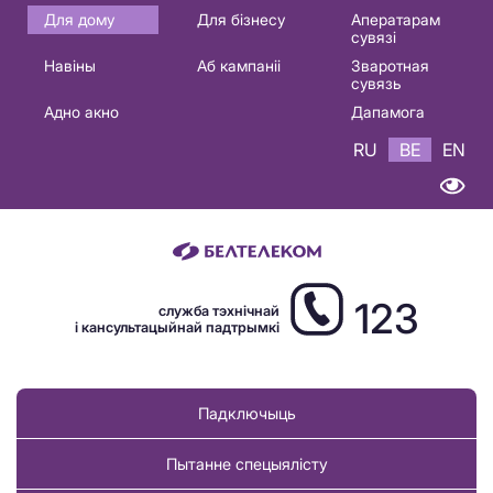
Основная
Для дому
Для бізнесу
Аператарам
сувязі
навигация
Навіны
Аб кампаніі
Зваротная
BE
сувязь
Адно акно
Дапамога
RU
BE
EN
123
служба тэхнічнай
і кансультацыйнай падтрымкі
Падключыць
Пытанне спецыялісту