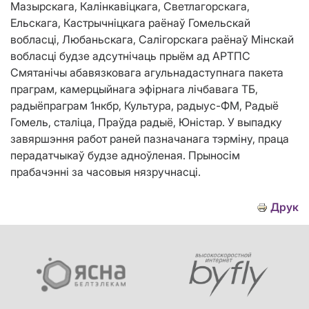
Мазырскага, Калінкавіцкага, Светлагорскага,
Ельскага, Кастрычніцкага раёнаў Гомельскай
вобласці, Любаньскага, Салігорскага раёнаў Мінскай
вобласці будзе адсутнічаць прыём ад АРТПС
Смятанічы абавязковага агульнадаступнага пакета
праграм, камерцыйнага эфірнага лічбавага ТБ,
радыёпраграм 1нкбр, Культура, радыус-ФМ, Радыё
Гомель, сталіца, Праўда радыё, Юністар. У выпадку
завяршэння работ раней пазначанага тэрміну, праца
перадатчыкаў будзе адноўленая. Прыносім
прабачэнні за часовыя нязручнасці.
Друк