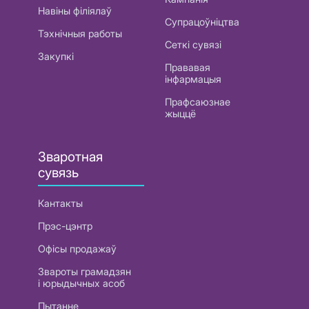
Навіны філіялаў
Супрацоўніцтва
Тэхнічныя работы
Сеткі сувязі
Закупкі
Прававая
інфармацыя
Прафсаюзнае
жыццё
Зваротная
сувязь
Кантакты
Прэс-цэнтр
Офісы продажаў
Звароты грамадзян
і юрыдычных асоб
Пытанне