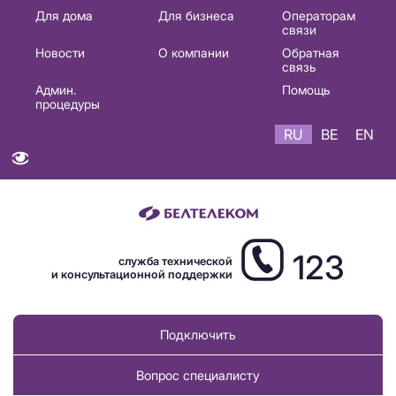
Основная
Для дома
Для бизнеса
Операторам
связи
навигация
Новости
О компании
Обратная
RU
связь
Админ.
Помощь
процедуры
RU
BE
EN
123
служба технической
и консультационной поддержки
Подключить
Вопрос специалисту