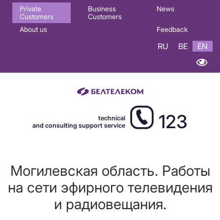
Основная
Private
Business
News
Customers
Customers
навигация
About us
Feedback
EN
RU
BE
EN
123
technical
and consulting support service
Могилевская область. Работы
на сети эфирного телевидения
и радиовещания.