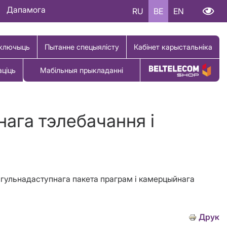
Дапамога
RU
BE
EN
ключыць
Пытанне спецыялісту
Кабінет карыстальніка
аціць
Мабільныя прыкладанні
Купіць тавар
нага тэлебачання і
 агульнадаступнага пакета праграм і камерцыйнага
Друк