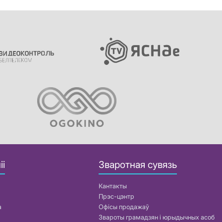
іі
Зваротная сувязь
Кантакты
Прэс-цэнтр
а
Офісы продажаў
Звароты грамадзян і юрыдычных асоб