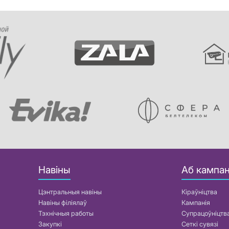
Навіны
Аб кампан
Цэнтральныя навіны
Кіраўніцтва
Навіны філіялаў
Кампанія
Тэхнічныя работы
Супрацоўніцтв
Закупкі
Сеткі сувязі