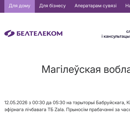
Основная
Для дому
Для бізнесу
Аператарам сувязі
Н
навигация
BE
с
і кансультац
Магiлеўская вобла
12.05.2026 з 00:30 да 05:30 на тэрыторыі Бабруйскага,
эфірнага лічбавага ТБ Zala. Прыносім прабачэнні за час