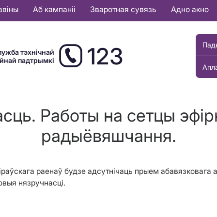
авіны
Аб кампаніі
Зваротная сувязь
Адно акно
Пад
123
лужба тэхнічнай
ыйнай падтрымкі
Апл
сць. Работы на сетцы эфір
радыёвяшчання.
 Кіраўскага раенаў будзе адсутнічаць прыем абавязковага
овыя нязручнасці.