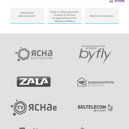
Print