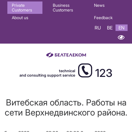
Основная
Private
Business
News
Customers
Customers
навигация
About us
Feedback
EN
RU
BE
EN
123
technical
and consulting support service
Витебская область. Работы на
сети Верхнедвинского района.