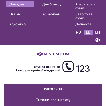
Основная
Для дому
Для бізнесу
Аператарам
сувязі
навигация
Навіны
Аб кампаніі
Зваротная
BE
сувязь
Адно акно
Дапамога
RU
BE
EN
123
служба тэхнічнай
і кансультацыйнай падтрымкі
Падключыць
Пытанне спецыялісту