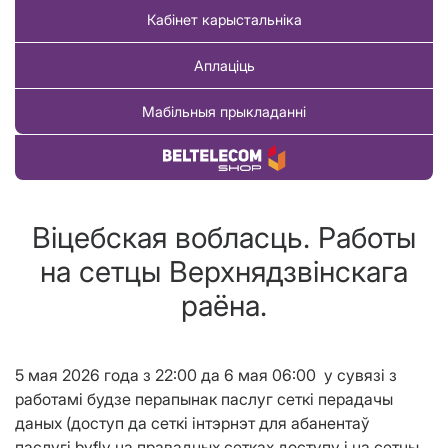
Кабінет карыстальніка
Аплаціць
Мабільныя прыкладанні
Купіць тавар
Віцебская вобласць. Работы
на сетцы Верхнядзвінскага
раёна.
5 мая 2026 года з 22:00 да 6 мая 06:00 у сувязі з
работамі будзе перапынак паслуг сеткі перадачы
даных (доступ да сеткі інтэрнэт для абанентаў
паслугі
byfly
на правадных сетках доступу і на сетцы