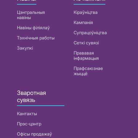
Цэнтральныя
Кіраўніцтва
навіны
Кампанія
Навіны філіялаў
Супрацоўніцтва
Тэхнічныя работы
Сеткі сувязі
Закупкі
Прававая
інфармацыя
Прафсаюзнае
жыццё
Зваротная
сувязь
Кантакты
Прэс-цэнтр
Офісы продажаў