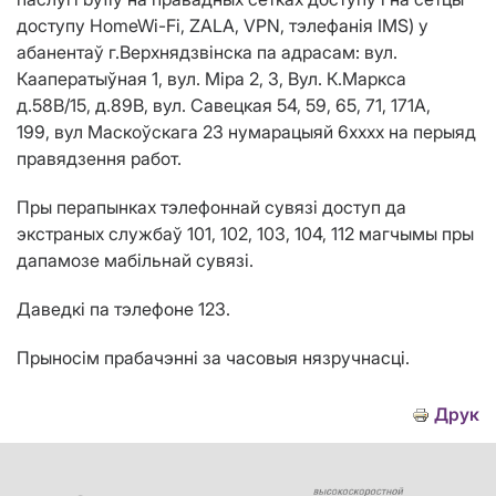
доступу
HomeWi
-
Fi
,
ZALA
,
VPN
, тэлефанія
IMS
) у
абанентаў г.Верхнядзв
i
нска па адрасам: вул.
Кааператыўная 1, вул. Міра 2, 3, Вул. К.Маркса
д.58В/15, д.89В, вул. Савецкая
54, 59, 65, 71, 171А,
199,
вул Маскоўскага 23 нумарацыяй 6хххх на перыяд
правядзення работ.
Пры перапынках тэлефоннай сувязі доступ да
экстраных службаў 101, 102, 103, 104, 112 магчымы пры
дапамозе мабільнай сувязі.
Да
ведкі па тэлефоне 123.
Прыносім прабачэнні за часовыя нязручнасці.
Друк