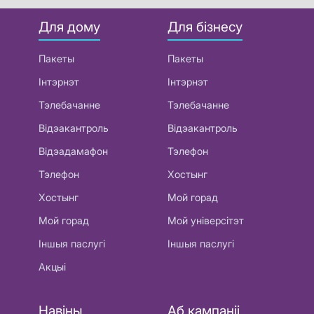
Для дому
Для бізнесу
Пакеты
Пакеты
Інтэрнэт
Інтэрнэт
Тэлебачанне
Тэлебачанне
Відэакантроль
Відэакантроль
Відэадамафон
Тэлефон
Тэлефон
Хостынг
Хостынг
Мой горад
Мой горад
Мой універсітэт
Іншыя паслугі
Іншыя паслугі
Акцыі
Навіны
Аб кампаніі