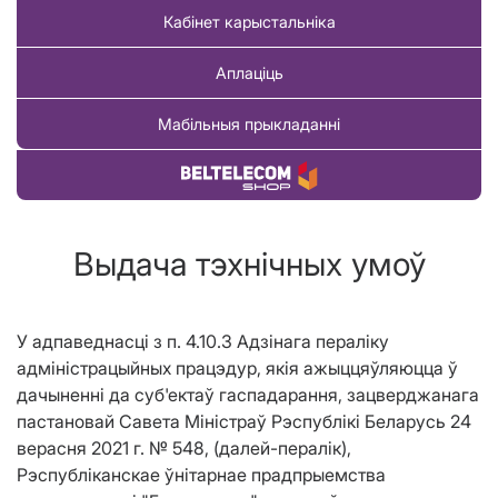
Кабінет карыстальніка
Аплаціць
Мабільныя прыкладанні
Купіць тавар
Выдача тэхнічных умоў
У адпаведнасці з п. 4.10.3 Адзінага пераліку
адміністрацыйных працэдур, якія ажыццяўляюцца ў
дачыненні да суб'ектаў гаспадарання, зацверджанага
пастановай Савета Міністраў Рэспублікі Беларусь 24
верасня 2021 г. № 548, (далей-пералік),
Рэспубліканскае ўнітарнае прадпрыемства