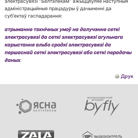
электрасувязі "Белтэлекам" ажыццяўляе наступныя
адміністрацыйныя працэдуры ў дачыненні да
суб'ектаў гаспадарання:
атрыманне тэхнічных умоў на далучэнне сеткі
электрасувязі да сеткі электрасувязі агульнага
карыстання альбо сродкі электрасувязі да
першаснай сеткі электрасувязі або сеткі перадачы
.
даных
Друк