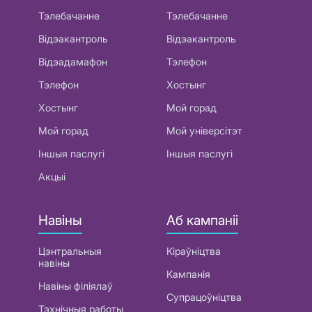
Тэлебачанне
Тэлебачанне
Відэакантроль
Відэакантроль
Відэадамафон
Тэлефон
Тэлефон
Хостынг
Хостынг
Мой горад
Мой горад
Мой універсітэт
Іншыя паслугі
Іншыя паслугі
Акцыі
Навіны
Аб кампаніі
Цэнтральныя
Кіраўніцтва
навіны
Кампанія
Навіны філіялаў
Супрацоўніцтва
Тэхнічныя работы