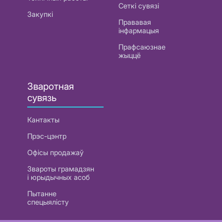
Сеткі сувязі
Закупкі
Прававая
інфармацыя
Прафсаюзнае
жыццё
Зваротная
сувязь
Кантакты
Прэс-цэнтр
Офісы продажаў
Звароты грамадзян
і юрыдычных асоб
Пытанне
спецыялісту