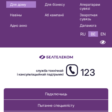
Основная
Для дому
Для бізнесу
Аператарам
сувязі
навигация
Навіны
Аб кампаніі
Зваротная
BE
сувязь
Адно акно
Дапамога
RU
BE
EN
123
служба тэхнічнай
і кансультацыйнай падтрымкі
Падключыць
Пытанне спецыялісту