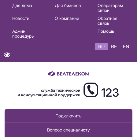
Основная
Для дома
Для бизнеса
Операторам
связи
навигация
Новости
О компании
Обратная
RU
связь
Админ.
Помощь
процедуры
RU
BE
EN
123
служба технической
и консультационной поддержки
Подключить
Вопрос специалисту