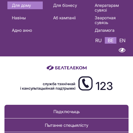
Основная
Для дому
Для бізнесу
Аператарам
сувязі
навигация
Навіны
Аб кампаніі
Зваротная
BE
сувязь
Адно акно
Дапамога
RU
BE
EN
123
служба тэхнічнай
і кансультацыйнай падтрымкі
Падключыць
Пытанне спецыялісту