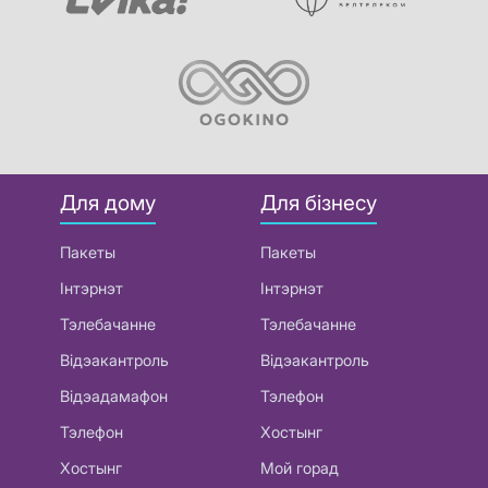
Для дому
Для бізнесу
Пакеты
Пакеты
Інтэрнэт
Інтэрнэт
Тэлебачанне
Тэлебачанне
Відэакантроль
Відэакантроль
Відэадамафон
Тэлефон
Тэлефон
Хостынг
Хостынг
Мой горад