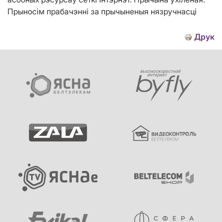
Прыносім прабачэнні за прычыненыя нязручнасці
Друк