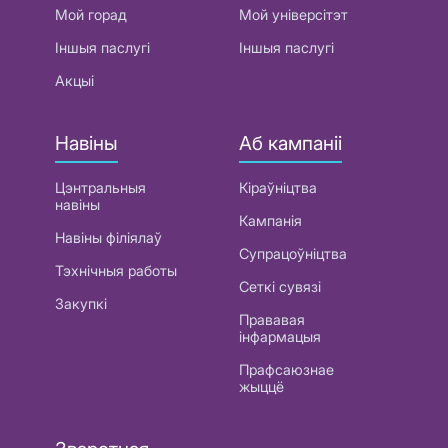
Мой горад
Мой універсітэт
Іншыя паслугі
Іншыя паслугі
Акцыі
Навіны
Аб кампаніі
Цэнтральныя
Кіраўніцтва
навіны
Кампанія
Навіны філіялаў
Супрацоўніцтва
Тэхнічныя работы
Сеткі сувязі
Закупкі
Прававая
інфармацыя
Прафсаюзнае
жыццё