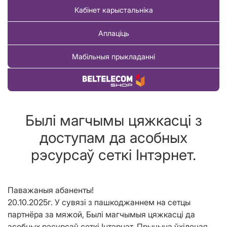
Кабінет карыстальніка
Аплаціць
Мабільныя прыкладанні
Купіць тавар
Былi магчымы цяжкасці з
доступам да асобных
рэсурсаў сеткі Інтэрнет.
Паважаныя абаненты!
20.10.2025г. У сувязі з пашкоджаннем на сетцы
партнёра за мяжой, Былi магчымыя цяжкасці да
асобных рэсурсаў сеткі Інтэрнэт. Прычына ўхіленая.