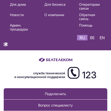
Основная
Для дома
Для бизнеса
Операторам
связи
навигация
Новости
О компании
Обратная
RU
связь
Админ.
Помощь
процедуры
RU
BE
EN
123
служба технической
и консультационной поддержки
Подключить
Вопрос специалисту