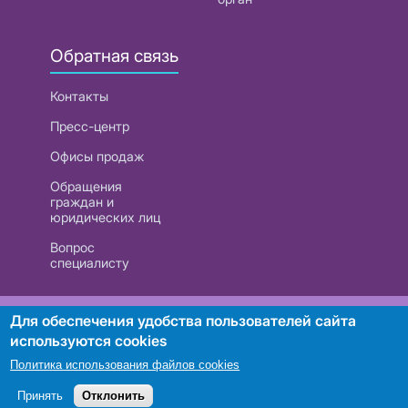
Обратная связь
Контакты
Пресс-центр
Офисы продаж
Обращения
граждан и
юридических лиц
Вопрос
специалисту
РУП «Белтелеком». УНП 101007741
Для обеспечения удобства пользователей сайта
используются cookies
Политика использования файлов cookies
Поиск
Принять
Отклонить