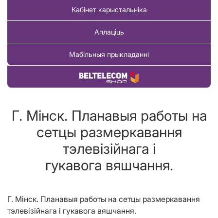
Кабінет карыстальніка
Аплаціць
Мабільныя прыкладанні
Купіць тавар
Г. Мінск. Планавыя работы на
сетцы размеркавання
тэлевізійнага і
гукавога вяшчання.
Г. Мінск. Планавыя работы
на сетцы
размеркавання
тэлевізійнага і гукавога
вяшчання.