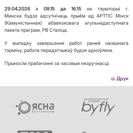
29.04.2026
з
09.15
да
16.15
на тэрыторыі
г.
Минска
будзе адсутнічаць прыём
ад АРТПС Мінск
(Камуністычная)
абавязковага агульнадаступнага
пакета праграм
, РВ Сталіца
.
У выпадку завяршэння работ раней названага
тэрміну, работа перадатчыкаў будзе адноўлена.
Прыносім прабачэнні за часовыя нязручнасці.
Друк