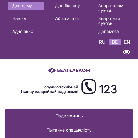
Основная
Для дому
Для бізнесу
Аператарам
сувязі
навигация
Навіны
Аб кампаніі
Зваротная
BE
сувязь
Адно акно
Дапамога
RU
BE
EN
123
служба тэхнічнай
і кансультацыйнай падтрымкі
Падключыць
Пытанне спецыялісту