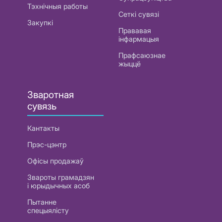
Тэхнічныя работы
Сеткі сувязі
Закупкі
Прававая
інфармацыя
Прафсаюзнае
жыццё
Зваротная
сувязь
Кантакты
Прэс-цэнтр
Офісы продажаў
Звароты грамадзян
і юрыдычных асоб
Пытанне
спецыялісту