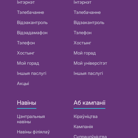
Інтэрнэт
Інтэрнэт
Тэлебачанне
Тэлебачанне
Відэакантроль
Відэакантроль
Відэадамафон
Тэлефон
Тэлефон
Хостынг
Хостынг
Мой горад
Мой горад
Мой універсітэт
Іншыя паслугі
Іншыя паслугі
Акцыі
Навіны
Аб кампаніі
Цэнтральныя
Кіраўніцтва
навіны
Кампанія
Навіны філіялаў
Супрацоўніцтва