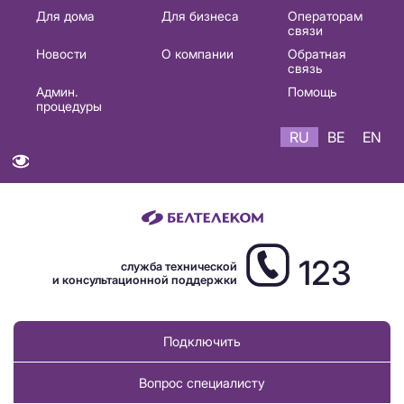
Основная
Для дома
Для бизнеса
Операторам
связи
навигация
Новости
О компании
Обратная
RU
связь
Админ.
Помощь
процедуры
RU
BE
EN
123
служба технической
и консультационной поддержки
Подключить
Вопрос специалисту