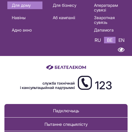
Основная
Для дому
Для бізнесу
Аператарам
сувязі
навигация
Навіны
Аб кампаніі
Зваротная
BE
сувязь
Адно акно
Дапамога
RU
BE
EN
123
служба тэхнічнай
і кансультацыйнай падтрымкі
Падключыць
Пытанне спецыялісту