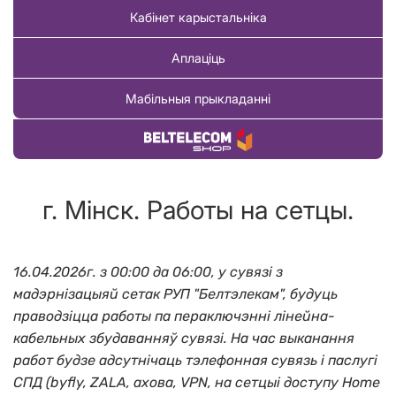
Кабінет карыстальніка
Аплаціць
Мабільныя прыкладанні
Купіць тавар
г. Мінск. Работы на сетцы.
16.04.2026г. з 00:00 да 06:00, у сувязі з
мадэрнізацыяй сетак РУП "Белтэлекам", будуць
праводзіцца работы па пераключэнні лінейна-
кабельных збудаванняў сувязі. На час выканання
работ будзе адсутнічаць тэлефонная сувязь і паслугі
СПД (byfly, ZALA, ахова, VPN, на сетцыі доступу Home