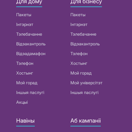
Для дому
Для бізнесу
Пакеты
Пакеты
Інтэрнэт
Інтэрнэт
Тэлебачанне
Тэлебачанне
Відэакантроль
Відэакантроль
Відэадамафон
Тэлефон
Тэлефон
Хостынг
Хостынг
Мой горад
Мой горад
Мой універсітэт
Іншыя паслугі
Іншыя паслугі
Акцыі
Навіны
Аб кампаніі