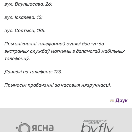
вул. Ваупшасава, 26;
вул. Iскалева, 12;
вул. Солтыса, 185.
Пры знікненні тэлефоннай сувязі доступ да
экстраных службаў магчымы з дапамогай мабільных
тэлефонаў.
Даведкі па тэлефоне: 123.
Прыносім прабачэнні за часовыя нязручнасці.
Друк