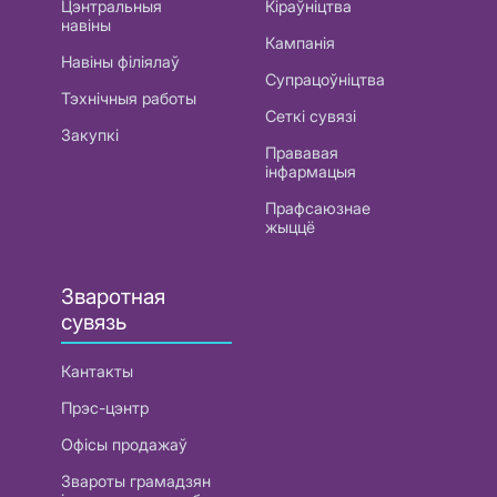
Цэнтральныя
Кіраўніцтва
навіны
Кампанія
Навіны філіялаў
Супрацоўніцтва
Тэхнічныя работы
Сеткі сувязі
Закупкі
Прававая
інфармацыя
Прафсаюзнае
жыццё
Зваротная
сувязь
Кантакты
Прэс-цэнтр
Офісы продажаў
Звароты грамадзян