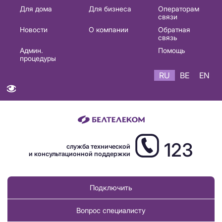
Основная
Для дома
Для бизнеса
Операторам
связи
навигация
Новости
О компании
Обратная
RU
связь
Админ.
Помощь
процедуры
RU
BE
EN
123
служба технической
и консультационной поддержки
Подключить
Вопрос специалисту