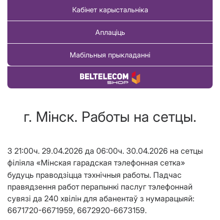
Кабінет карыстальніка
Аплаціць
Мабільныя прыкладанні
Купіць тавар
г. Мінск. Работы на сетцы.
З 21:00ч. 29.04.2026 да 06:00ч. 30.04.2026 на сетцы
філіяла
«Мінская гарадская тэлефонная сетка»
будуць праводзіцца тэхнічныя работы. Падчас
правядзення работ перапынкі паслуг тэлефоннай
сувязі да 240 хвілін для абанентаў з нумарацыяй:
6671720-6671959, 6672920-6673159.