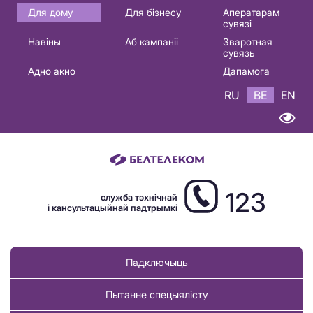
Основная
Для дому
Для бізнесу
Аператарам
сувязі
навигация
Навіны
Аб кампаніі
Зваротная
BE
сувязь
Адно акно
Дапамога
RU
BE
EN
123
служба тэхнічнай
і кансультацыйнай падтрымкі
Падключыць
Пытанне спецыялісту