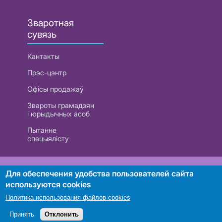
Зваротная
сувязь
Кантакты
Прэс-цэнтр
Офісы продажаў
Звароты грамадзян
і юрыдычных асоб
Пытанне
спецыялісту
РУП «Белтэлекам». УНП 101007741
Для обеспечения удобства пользователей сайта
используются cookies
Политика использования файлов cookies
Пошук
Принять
Отклонить