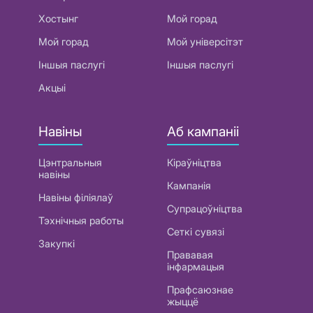
Хостынг
Мой горад
Мой горад
Мой універсітэт
Іншыя паслугі
Іншыя паслугі
Акцыі
Навіны
Аб кампаніі
Цэнтральныя
Кіраўніцтва
навіны
Кампанія
Навіны філіялаў
Супрацоўніцтва
Тэхнічныя работы
Сеткі сувязі
Закупкі
Прававая
інфармацыя
Прафсаюзнае
жыццё