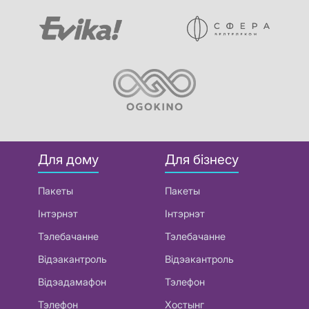
Для дому
Для бізнесу
Пакеты
Пакеты
Інтэрнэт
Інтэрнэт
Тэлебачанне
Тэлебачанне
Відэакантроль
Відэакантроль
Відэадамафон
Тэлефон
Тэлефон
Хостынг