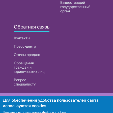
Вышестоящий
государственный
орган
Обратная связь
Контакты
Пресс-центр
Офисы продаж
Обращения
граждан и
юридических лиц
Вопрос
специалисту
РУП «Белтелеком». УНП 101007741
Для обеспечения удобства пользователей сайта
используются cookies
Политика использования файлов cookies