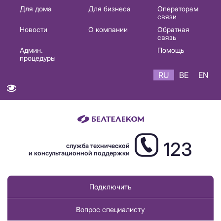
Основная
Для дома
Для бизнеса
Операторам
связи
навигация
Новости
О компании
Обратная
RU
связь
Админ.
Помощь
процедуры
RU
BE
EN
123
служба технической
и консультационной поддержки
Подключить
Вопрос специалисту