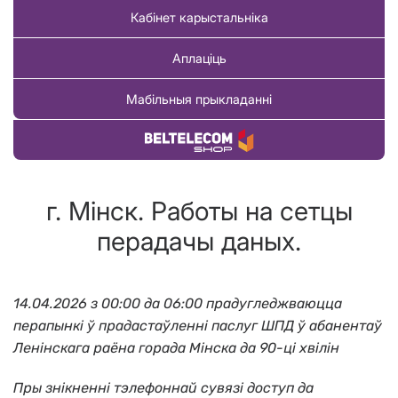
Кабінет карыстальніка
Аплаціць
Мабільныя прыкладанні
Купіць тавар
г. Мінск. Работы на сетцы
перадачы даных.
14.04.2026 з 00:00 да 06:00 прадугледжваюцца
перапынкі ў прадастаўленні паслуг ШПД ў абанентаў
Ленiнскага раёна горада Мінска да 90-цi хвілін
Пры знікненні тэлефоннай сувязі доступ да