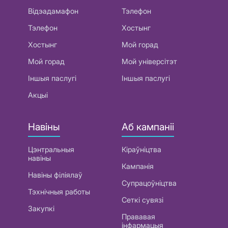
Відэадамафон
Тэлефон
Тэлефон
Хостынг
Хостынг
Мой горад
Мой горад
Мой універсітэт
Іншыя паслугі
Іншыя паслугі
Акцыі
Навіны
Аб кампаніі
Цэнтральныя
Кіраўніцтва
навіны
Кампанія
Навіны філіялаў
Супрацоўніцтва
Тэхнічныя работы
Сеткі сувязі
Закупкі
Прававая
інфармацыя