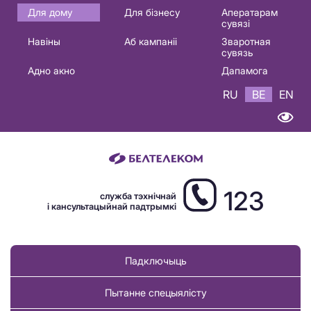
Основная
Для дому
Для бізнесу
Аператарам
сувязі
навигация
Навіны
Аб кампаніі
Зваротная
BE
сувязь
Адно акно
Дапамога
RU
BE
EN
123
служба тэхнічнай
і кансультацыйнай падтрымкі
Падключыць
Пытанне спецыялісту