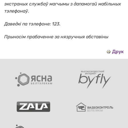
экстраных службаў магчымы з дапамогай мабільных
тэлефонаў.
Даведкі па тэлефоне: 123.
Прыносiм прабаченне за нязручныя абставiны
Друк