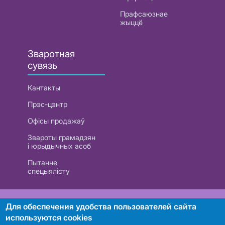
Прафсаюзнае
жыццё
Зваротная
сувязь
Кантакты
Прэс-цэнтр
Офісы продажаў
Звароты грамадзян
і юрыдычных асоб
Пытанне
спецыялісту
РУП «Белтэлекам». УНП 101007741
Для обеспечения удобства пользователей сайта
используются cookies