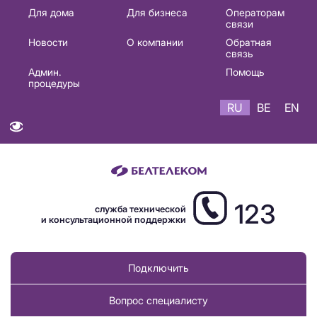
Основная
Для дома
Для бизнеса
Операторам
связи
навигация
Новости
О компании
Обратная
RU
связь
Админ.
Помощь
процедуры
RU
BE
EN
123
служба технической
и консультационной поддержки
Подключить
Вопрос специалисту