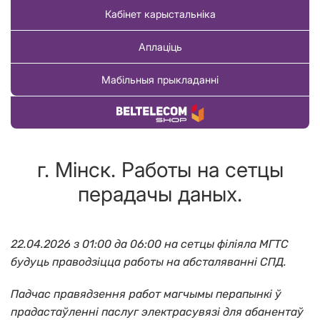
Кабінет карыстальніка
Аплаціць
Мабільныя прыкладанні
Купіць тавар
г. Мінск. Работы на сетцы
перадачы даных.
22.04.2026 з 01:00 да 06:00
на сетцы філіяла МГТС
будуць праводзіцца работы на абсталяванні СПД.
Падчас правядзення работ магчымы перапынкі ў
прадастаўленні паслуг электрасувязі для абанентаў