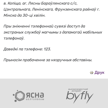
в. Копiща, аг. Лясны Бараўлянскага с/с,
Цэнтральнага, Ленiнскага, Фрунзенскага раёнаў г.
Мiнска да 30-ці хвілін.
Пры знікненні тэлефоннай сувязі доступ да
экстраных службаў магчымы з дапамогай мабільных
тэлефонаў.
Даведкі па тэлефоне: 123.
Прыносiм прабаченне за нязручныя абставiны.
Друк