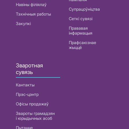
Навіны філіялаў
Супрацоўніцтва
Тэхнічныя работы
Сеткі сувязі
Закупкі
Прававая
інфармацыя
Прафсаюзнае
жыццё
Зваротная
сувязь
Кантакты
Прэс-цэнтр
Офісы продажаў
Звароты грамадзян
і юрыдычных асоб
Пытанне