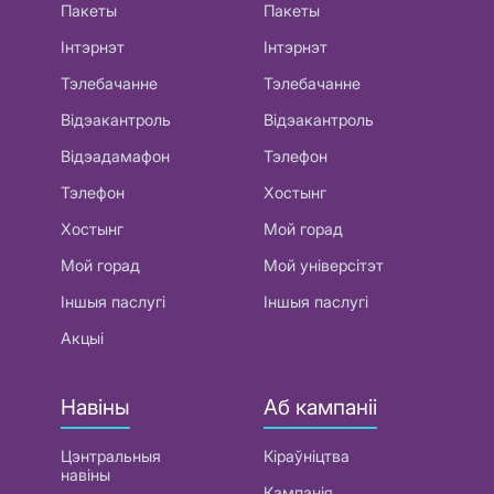
Пакеты
Пакеты
Інтэрнэт
Інтэрнэт
Тэлебачанне
Тэлебачанне
Відэакантроль
Відэакантроль
Відэадамафон
Тэлефон
Тэлефон
Хостынг
Хостынг
Мой горад
Мой горад
Мой універсітэт
Іншыя паслугі
Іншыя паслугі
Акцыі
Навіны
Аб кампаніі
Цэнтральныя
Кіраўніцтва
навіны
Кампанія