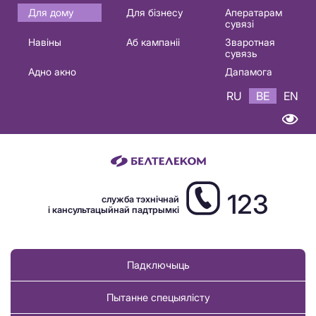
Основная
Для дому
Для бізнесу
Аператарам
сувязі
навигация
Навіны
Аб кампаніі
Зваротная
BE
сувязь
Адно акно
Дапамога
RU
BE
EN
123
служба тэхнічнай
і кансультацыйнай падтрымкі
Падключыць
Пытанне спецыялісту