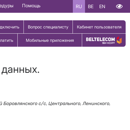
цедуры
Помощь
RU
BE
EN
дключить
Вопрос специалисту
Кабинет пользователя
латить
Мобильные приложения
Купить товар
 данных.
й Боровлянского с/с, Центрального, Ленинского,