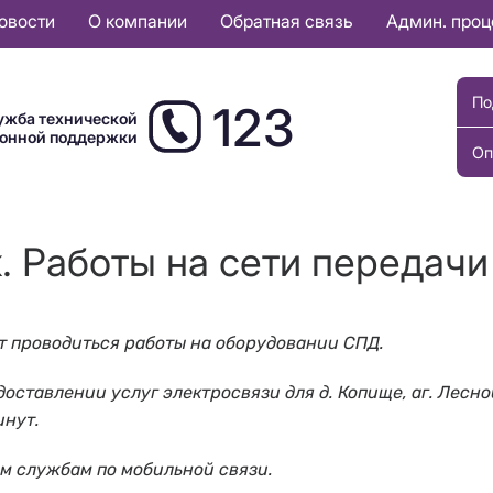
овости
О компании
Обратная связь
Админ. про
По
123
ужба технической
ионной поддержки
Оп
к. Работы на сети передачи
т проводиться работы на оборудовании СПД.
ставлении услуг электросвязи для д. Копище, аг. Лесно
инут.
м службам по мобильной связи.