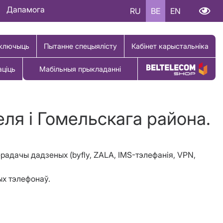
Дапамога
RU
BE
EN
ключыць
Пытанне спецыялісту
Кабінет карыстальніка
аціць
Мабільныя прыкладанні
Купіць тавар
еля і Гомельскага района.
перадачы дадзеных (byfly, ZALA, IMS-тэлефанія, VPN,
ных тэлефонаў.