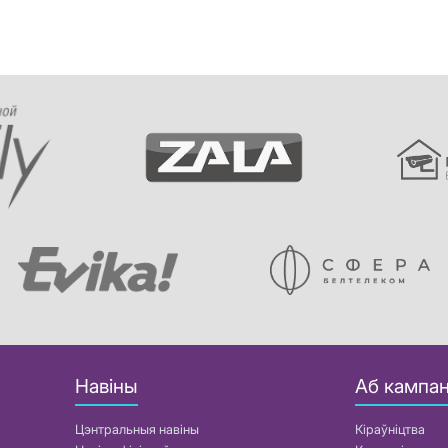
Навіны
Аб кампан
Цэнтральныя навіны
Кіраўніцтва