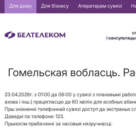
Основная
Для дому
Для бізнесу
Аператарам сувязі
Н
навигация
BE
с
і кансультац
Гомельская вобласць. Раб
23.04.2026г. з 01:00 да 06:00 у сувязі з планавымі рабо
ахова і інш.) працягласцю да 60 хвілін для асобных абан
Пры знікненні тэлефоннай сувязі доступ да экстраных сл
Даведкі па тэлефоне: 123.
Прыносім прабачэнні за часовыя нязручнасці.