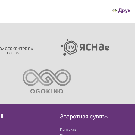
Друк
іі
Зваротная сувязь
Кантакты