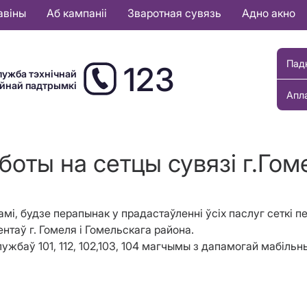
авіны
Аб кампаніі
Зваротная сувязь
Адно акно
Пад
123
лужба тэхнічнай
ыйнай падтрымкі
Апл
оты на сетцы сувязі г.Гом
тамі, будзе перапынак у прадастаўленні ўсіх паслуг сеткі 
ентаў г. Гомеля і Гомельскага района.
ужбаў 101, 112, 102,103, 104 магчымы з дапамогай мабіль