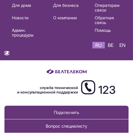
Основная
Для дома
Для бизнеса
Операторам
связи
навигация
Новости
О компании
Обратная
RU
связь
Админ.
Помощь
процедуры
RU
BE
EN
123
служба технической
и консультационной поддержки
Подключить
Вопрос специалисту