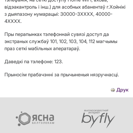
відэакантроль і інш.) для асобных абанентаў г.Хойн
i
к
i
з дыяпазону нумарацыі: 3
0000-
3
XXXX
,
40
000-
4
XXXX
.
Пры перапынках тэлефоннай сувязі доступ да
экстраных службаў 101, 102, 103, 104, 112 магчымы
праз сеткі мабільных аператараў.
Даведкі па тэлефоне: 123.
Прыносім прабачэнні за прычыненыя нязручнасці.
Друк