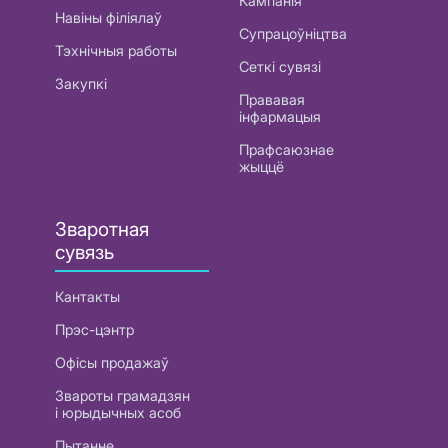
Кампанія
Навіны філіялаў
Супрацоўніцтва
Тэхнічныя работы
Сеткі сувязі
Закупкі
Прававая
інфармацыя
Прафсаюзнае
жыццё
Зваротная
сувязь
Кантакты
Прэс-цэнтр
Офісы продажаў
Звароты грамадзян
і юрыдычных асоб
Пытанне