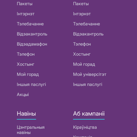
Пакеты
Пакеты
Інтэрнэт
Інтэрнэт
Тэлебачанне
Тэлебачанне
Відэакантроль
Відэакантроль
Відэадамафон
Тэлефон
Тэлефон
Хостынг
Хостынг
Мой горад
Мой горад
Мой універсітэт
Іншыя паслугі
Іншыя паслугі
Акцыі
Навіны
Аб кампаніі
Цэнтральныя
Кіраўніцтва
навіны