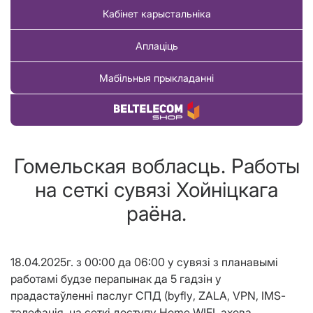
Кабінет карыстальніка
Аплаціць
Мабільныя прыкладанні
Купіць тавар
Гомельская вобласць. Работы
на сеткі сувязі Хойнiцкага
раёна.
18.04.2025г. з 00:00 да 06:00 у сувязі з планавымі
работамі будзе перапынак да 5 гадзін у
прадастаўленні паслуг СПД (
byfly
,
ZALA
,
VPN
,
IMS
-
тэлефанія, на сеткі доступу
Home WIFI
, ахова,