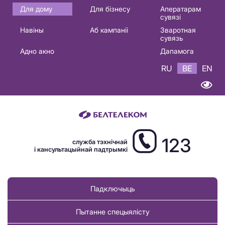
Основная
Для дому
Для бізнесу
Аператарам
сувязі
навигация
Навіны
Аб кампаніі
Зваротная
BE
сувязь
Адно акно
Дапамога
RU
BE
EN
123
служба тэхнічнай
і кансультацыйнай падтрымкі
Падключыць
Пытанне спецыялісту