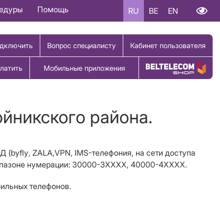
цедуры
Помощь
RU
BE
EN
дключить
Вопрос специалисту
Кабинет пользователя
латить
Мобильные приложения
Купить товар
ойникского района.
Д (
byfly
, ZALA,
VPN
, IMS-телефония, на сети доступа
иапазоне нумерации: 30000-3ХХХХ, 40000-4ХХХХ.
бильных телефонов.