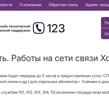
овости
О компании
Обратная связь
Админ. про
По
123
ужба технической
ионной поддержки
Оп
ь. Работы на сети связи Х
тами будет перерыв до
5
часов в предоставлении услуг СП
ной линии
и др.
)
для отдельных абонентов г. Хойники в д
службам 101, 102, 103, 104, 112 возможен посредством мо