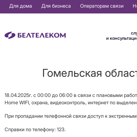
Основная
Для дома
Для бизнеса
Операторам связи
Н
навигация
RU
сл
и консультац
Гомельская област
18.04
.2025г. с
0
0
:00 до 06:00 в связи с плановыми рабо
Home WIFI, охрана, видеоконтроль,
интернет по выделен
При пропадании телефонной связи доступ к экстренным 
Справки по телефону: 123.