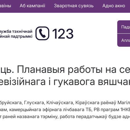
авіны
Аб кампаніі
Зваротная сувязь
Адно акно
Пад
123
лужба тэхнічнай
ыйнай падтрымкі
Апл
сць. Планавыя работы на с
евізійнага і гукавога вяшча
 Бабруйскага, Глускага, Клічаўскага, Кіраўскага раёнаў М
ам, камерцыйнага эфірнага лічбавага ТБ, РВ праграм 1НКБ
 раней названага тэрміну, работа перадатчыкаў будзе ад