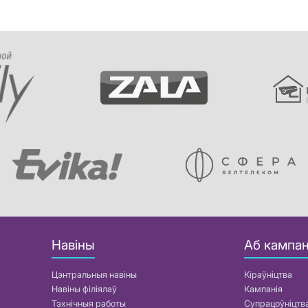
Навіны
Аб кампан
Цэнтральныя навіны
Кіраўніцтва
Навіны філіялаў
Кампанія
Тэхнічныя работы
Супрацоўніцтв