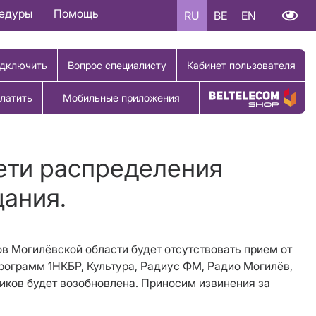
цедуры
Помощь
RU
BE
EN
дключить
Вопрос специалисту
Кабинет пользователя
латить
Мобильные приложения
Купить товар
ети распределения
щания.
нов Могилёвской области будет отсутствовать прием от
ограмм 1НКБР, Культура, Радиус ФМ, Радио Могилёв,
чиков будет возобновлена. Приносим извинения за