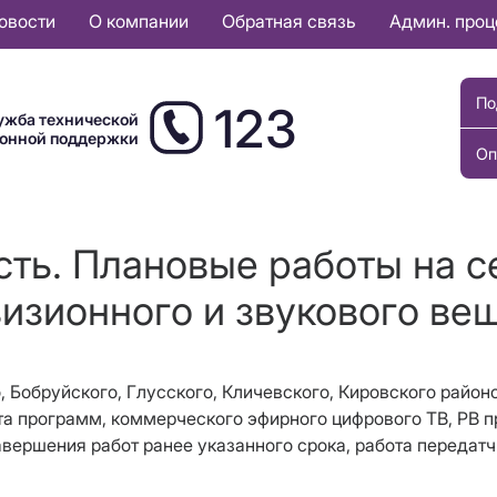
овости
О компании
Обратная связь
Админ. про
По
123
ужба технической
ионной поддержки
Оп
сть. Плановые работы на с
изионного и звукового ве
го, Бобруйского, Глусского, Кличевского, Кировского райо
 программ, коммерческого эфирного цифрового ТВ, РВ пр
авершения работ ранее указанного срока, работа передат