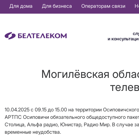
Основная
Для дома
Для бизнеса
Операторам связи
Н
навигация
RU
сл
и консультац
Могилёвская обла
телев
10.04.2025 с 09.15 до 15.00 на территории Осиповичско
АРТПС Осиповичи обязательного общедоступного пакета
Столица, Альфа радио, Юнистар, Радио Мир. В случае з
временные неудобства.