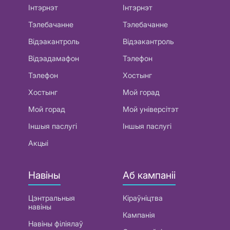
Інтэрнэт
Інтэрнэт
Тэлебачанне
Тэлебачанне
Відэакантроль
Відэакантроль
Відэадамафон
Тэлефон
Тэлефон
Хостынг
Хостынг
Мой горад
Мой горад
Мой універсітэт
Іншыя паслугі
Іншыя паслугі
Акцыі
Навіны
Аб кампаніі
Цэнтральныя
Кіраўніцтва
навіны
Кампанія
Навіны філіялаў