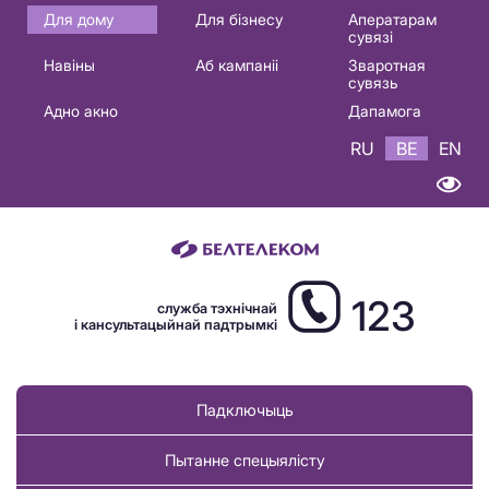
Основная
Для дому
Для бізнесу
Аператарам
сувязі
навигация
Навіны
Аб кампаніі
Зваротная
BE
сувязь
Адно акно
Дапамога
RU
BE
EN
123
служба тэхнічнай
і кансультацыйнай падтрымкі
Падключыць
Пытанне спецыялісту