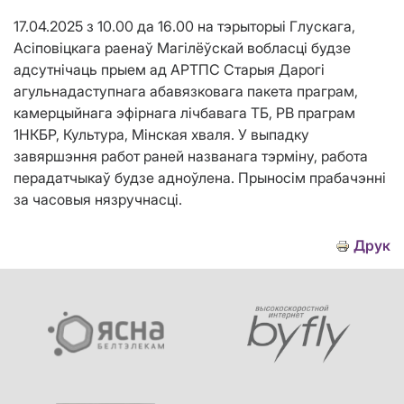
17.04.2025 з 10.00 да 16.00 на тэрыторыі Глускага,
Асіповіцкага раенаў Магілёўскай вобласці будзе
адсутнічаць прыем ад АРТПС Старыя Дарогі
агульнадаступнага абавязковага пакета праграм,
камерцыйнага эфірнага лічбавага ТБ, РВ праграм
1НКБР, Культура, Мінская хваля. У выпадку
завяршэння работ раней названага тэрміну, работа
перадатчыкаў будзе адноўлена. Прыносім прабачэнні
за часовыя нязручнасці.
Друк