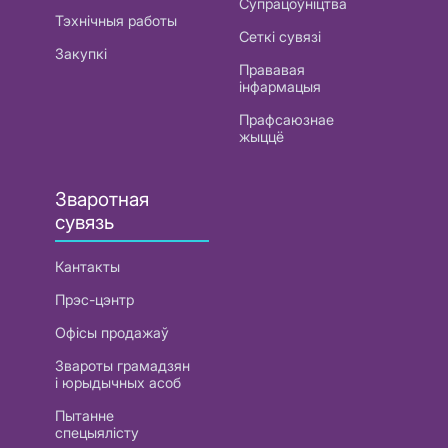
Супрацоўніцтва
Тэхнічныя работы
Сеткі сувязі
Закупкі
Прававая
інфармацыя
Прафсаюзнае
жыццё
Зваротная
сувязь
Кантакты
Прэс-цэнтр
Офісы продажаў
Звароты грамадзян
і юрыдычных асоб
Пытанне
спецыялісту