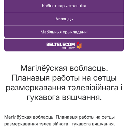
Кабінет карыстальніка
Аплаціць
Мабільныя прыкладанні
Купіць тавар
Магілёўская вобласць.
Планавыя работы на сетцы
размеркавання тэлевізійнага і
гукавога вяшчання.
Магілёўская вобласць. Планавыя работы на сетцы
размеркавання тэлевізійнага і гукавога вяшчання.