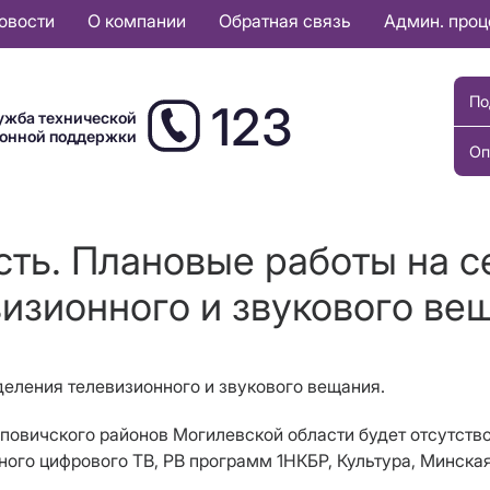
овости
О компании
Обратная связь
Админ. про
По
123
ужба технической
ионной поддержки
Оп
сть. Плановые работы на с
изионного и звукового ве
деления телевизионного и звукового вещания.
 Осиповичского районов Могилевской области будет отсутс
ого цифрового ТВ, РВ программ 1НКБР, Культура, Минская