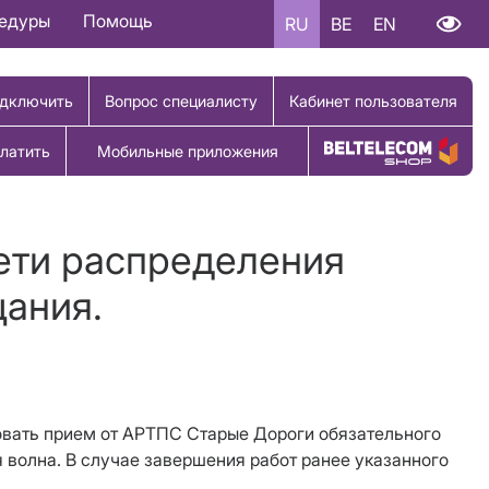
цедуры
Помощь
RU
BE
EN
дключить
Вопрос специалисту
Кабинет пользователя
латить
Мобильные приложения
Купить товар
ети распределения
щания.
твовать прием от АРТПС Старые Дороги обязательного
 волна. В случае завершения работ ранее указанного