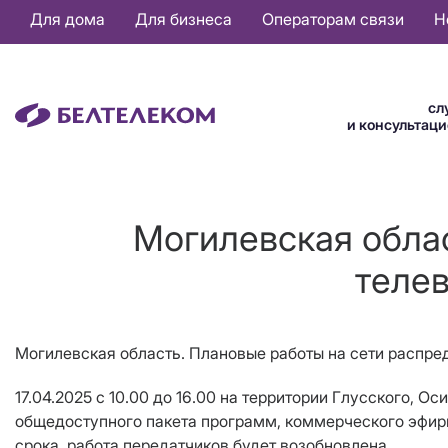
Основная
Для дома
Для бизнеса
Операторам связи
Н
навигация
RU
сл
и консультац
Могилевская обла
телев
Могилевская область. Плановые работы на сети распре
17.04.2025 с 10.00 до 16.00 на территории Глусского,
общедоступного пакета программ, коммерческого эфирн
срока, работа передатчиков будет возобновлена.