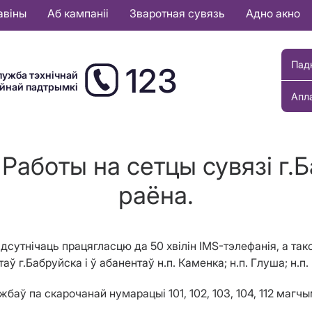
авіны
Аб кампаніі
Зваротная сувязь
Адно акно
Пад
123
лужба тэхнічнай
ыйнай падтрымкі
Апл
Работы на сетцы сувязі г.
раёна.
е адсутнічаць працягласцю да 50 хвілін IMS-тэлефанія, а та
 г.Бабруйска і ў абанентаў н.п. Каменка; н.п. Глуша; н.п. 
баў па скарочанай нумарацыі 101, 102, 103, 104, 112 магч