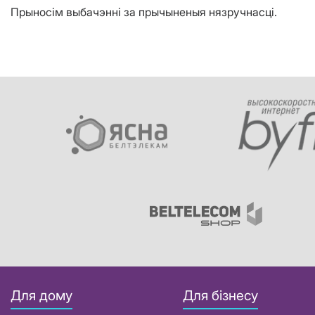
Прыносім выбачэнні за прычыненыя нязручнасці.
Для дому
Для бізнесу