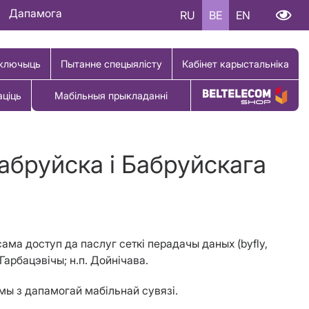
Дапамога
RU
BE
EN
ключыць
Пытанне спецыялісту
Кабінет карыстальніка
аціць
Мабільныя прыкладанні
Купіць тавар
Бабруйска і Бабруйскага
ксама доступ да паслуг сеткі перадачы даных (byfly,
Гарбацэвічы; н.п. Дойнічава.
ымы з дапамогай мабільнай сувязі.