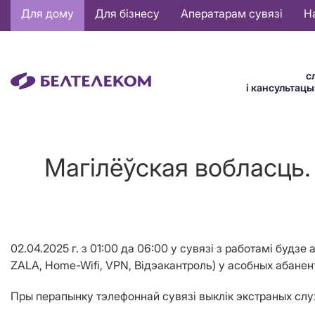
Основная
Для дому
Для бізнесу
Аператарам сувязі
Н
навигация
BE
с
і кансультац
Магілёўская вобласць. 
02.04.2025 г. з 01:00 да 06:00 у сувязі з работамі будз
ZALA, Home-Wifi, VPN, Відэакантроль) у асобных абанентаў
Пры перапынку тэлефоннай сувязі выклік экстраных служ