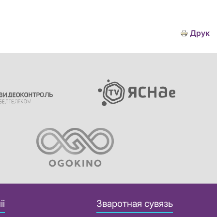
Друк
іі
Зваротная сувязь