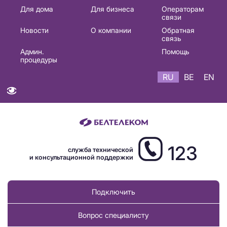
Основная
Для дома
Для бизнеса
Операторам
связи
навигация
Новости
О компании
Обратная
RU
связь
Админ.
Помощь
процедуры
RU
BE
EN
123
служба технической
и консультационной поддержки
Подключить
Вопрос специалисту