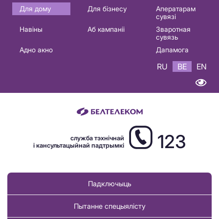
Основная
Для дому
Для бізнесу
Аператарам
сувязі
навигация
Навіны
Аб кампаніі
Зваротная
BE
сувязь
Адно акно
Дапамога
RU
BE
EN
123
служба тэхнічнай
і кансультацыйнай падтрымкі
Падключыць
Пытанне спецыялісту