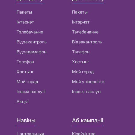
Пакеты
Пакеты
Інтэрнэт
Інтэрнэт
Тэлебачанне
Тэлебачанне
Відэакантроль
Відэакантроль
Відэадамафон
Тэлефон
Тэлефон
Хостынг
Хостынг
Мой горад
Мой горад
Мой універсітэт
Іншыя паслугі
Іншыя паслугі
Акцыі
Навіны
Аб кампаніі
Цэнтральныя
Кіраўніцтва