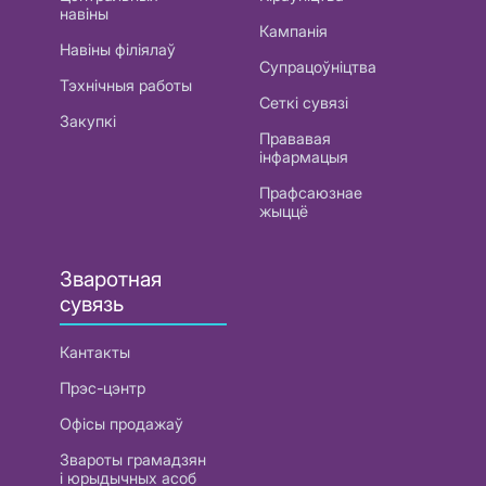
навіны
Кампанія
Навіны філіялаў
Супрацоўніцтва
Тэхнічныя работы
Сеткі сувязі
Закупкі
Прававая
інфармацыя
Прафсаюзнае
жыццё
Зваротная
сувязь
Кантакты
Прэс-цэнтр
Офісы продажаў
Звароты грамадзян
і юрыдычных асоб