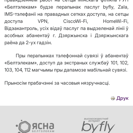
«Белтэлекам» будзе перапынак паслуг byfly,
Z
ala,
IMS-тэлефаніі на правадных сетках доступа, на сетцы
доступа
VPN
,
Cisco
Wi
-
Fi
,
Home
Wi
-
Fi
,
Відэакантроль, усіх відаў паслуг па выдзеленай лініі ў
асобных абанентаў г. Дзяржынска і Дзяржынскага
раёна да 2-ух гадзін.
Пры перапынках тэлефоннай сувязі ў абанентаў
«Белтэлекам», доступ да экстраных службаў 101, 102,
103, 104, 112 магчымы пры дапамозе мабільнай сувязі.
Прыносім прабачэнні за часовыя нязручнасці.
Друк