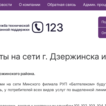
овости
О компании
Обратная связь
Админ. про
По
123
ужба технической
ионной поддержки
Оп
ты на сети г. Дзержинска 
ержинского района.
на сети Минского филиала РУП «Белтелеком» будут п
ль, у потребителей всех видов услуг по выделенной лини
ком», доступ к экстренным службам 101, 102, 103, 104, 