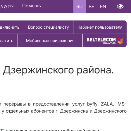
цедуры
Помощь
RU
BE
EN
дключить
Вопрос специалисту
Кабинет пользователя
латить
Мобильные приложения
Купить товар
и Дзержинского района.
ерерывы в предоставлении услуг byfly, ZALA, IMS-
и у отдельных абонентов г. Дзержинска и Дзержинского
112 возможен посредством мобильной связи.