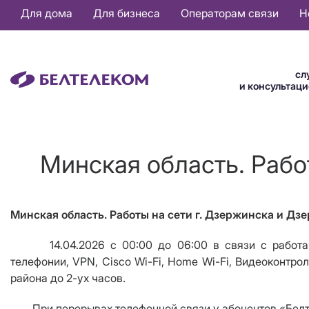
Основная
Для дома
Для бизнеса
Операторам связи
Н
навигация
RU
сл
и консультац
Минская область. Рабо
Минская область. Работы на сети г. Дзержинска и Дз
14.04.2026 с 00:00 до 06:00 в связи с работами 
телефонии,
VPN
,
Cisco Wi
-
Fi
,
Home Wi
-
Fi
, Видеоконтро
района до 2-ух часов.
При перерывах телефонной связи у абонентов «Белтеле